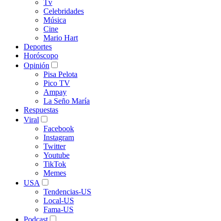
Tv
Celebridades
Música
Cine
Mario Hart
Deportes
Horóscopo
Opinión
Pisa Pelota
Pico TV
Ampay
La Seño María
Respuestas
Viral
Facebook
Instagram
Twitter
Youtube
TikTok
Memes
USA
Tendencias-US
Local-US
Fama-US
Podcast