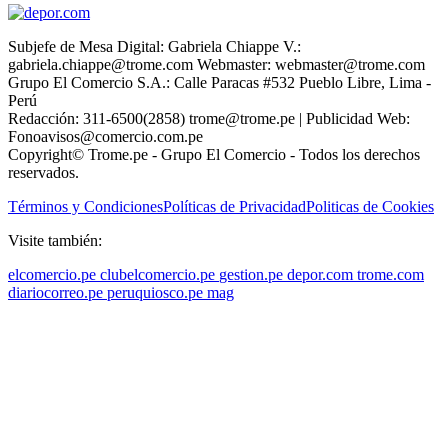
Subjefe de Mesa Digital: Gabriela Chiappe V.:
gabriela.chiappe@trome.com Webmaster: webmaster@trome.com
Grupo El Comercio S.A.: Calle Paracas #532 Pueblo Libre, Lima -
Perú
Redacción: 311-6500(2858) trome@trome.pe | Publicidad Web:
Fonoavisos@comercio.com.pe
Copyright© Trome.pe - Grupo El Comercio - Todos los derechos
reservados.
Términos y Condiciones
Políticas de Privacidad
Politicas de Cookies
Visite también:
elcomercio.pe
clubelcomercio.pe
gestion.pe
depor.com
trome.com
diariocorreo.pe
peruquiosco.pe
mag