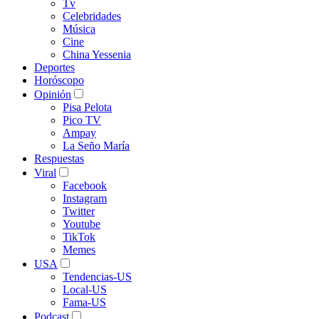
Tv
Celebridades
Música
Cine
China Yessenia
Deportes
Horóscopo
Opinión
Pisa Pelota
Pico TV
Ampay
La Seño María
Respuestas
Viral
Facebook
Instagram
Twitter
Youtube
TikTok
Memes
USA
Tendencias-US
Local-US
Fama-US
Podcast