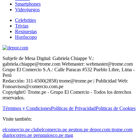
Smartphones
Videojuegos
Celebrities
Trivias
Respuestas
Horóscopo
Subjefe de Mesa Digital: Gabriela Chiappe V.:
gabriela.chiappe@trome.com Webmaster: webmaster@trome.com
Grupo El Comercio S.A.: Calle Paracas #532 Pueblo Libre, Lima -
Perú
Redacción: 311-6500(2858) trome@trome.pe | Publicidad Web:
Fonoavisos@comercio.com.pe
Copyright© Trome.pe - Grupo El Comercio - Todos los derechos
reservados.
Términos y Condiciones
Políticas de Privacidad
Politicas de Cookies
Visite también:
elcomercio.pe
clubelcomercio.pe
gestion.pe
depor.com
trome.com
diariocorreo.pe
peruquiosco.pe
mag