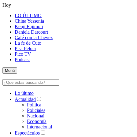
Hoy
LO ÚLTIMO
China Yessenia
Kenji Fujimori
Daniela Darcourt
Café con la Chevez
La fe de Cuto
Pisa Pelota
Pico TV
Podcast
Menú
Lo último
Actualidad
Política
Policiales
Nacional
Economía
Internacional
Espectáculos