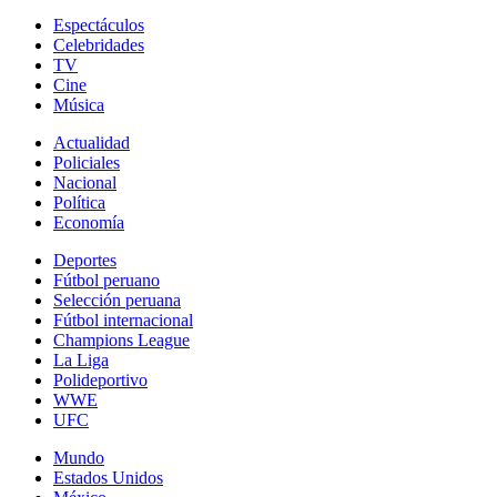
Espectáculos
Celebridades
TV
Cine
Música
Actualidad
Policiales
Nacional
Política
Economía
Deportes
Fútbol peruano
Selección peruana
Fútbol internacional
Champions League
La Liga
Polideportivo
WWE
UFC
Mundo
Estados Unidos