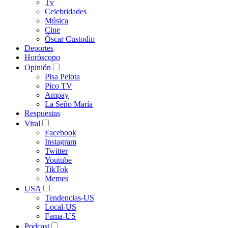
Tv
Celebridades
Música
Cine
Óscar Custodio
Deportes
Horóscopo
Opinión
Pisa Pelota
Pico TV
Ampay
La Seño María
Respuestas
Viral
Facebook
Instagram
Twitter
Youtube
TikTok
Memes
USA
Tendencias-US
Local-US
Fama-US
Podcast