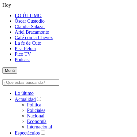
Hoy
LO ÚLTIMO
Óscar Custodio
Claudia Salazar
Ariel Bracamonte
Café con la Chevez
La fe de Cuto
Pisa Pelota
Pico TV
Podcast
Menú
Lo último
Actualidad
Política
Policiales
Nacional
Economía
Internacional
Espectáculos