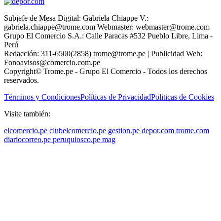
Subjefe de Mesa Digital: Gabriela Chiappe V.:
gabriela.chiappe@trome.com Webmaster: webmaster@trome.com
Grupo El Comercio S.A.: Calle Paracas #532 Pueblo Libre, Lima -
Perú
Redacción: 311-6500(2858) trome@trome.pe | Publicidad Web:
Fonoavisos@comercio.com.pe
Copyright© Trome.pe - Grupo El Comercio - Todos los derechos
reservados.
Términos y Condiciones
Políticas de Privacidad
Politicas de Cookies
Visite también:
elcomercio.pe
clubelcomercio.pe
gestion.pe
depor.com
trome.com
diariocorreo.pe
peruquiosco.pe
mag