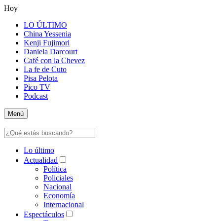
Hoy
LO ÚLTIMO
China Yessenia
Kenji Fujimori
Daniela Darcourt
Café con la Chevez
La fe de Cuto
Pisa Pelota
Pico TV
Podcast
Menú
Lo último
Actualidad
Política
Policiales
Nacional
Economía
Internacional
Espectáculos