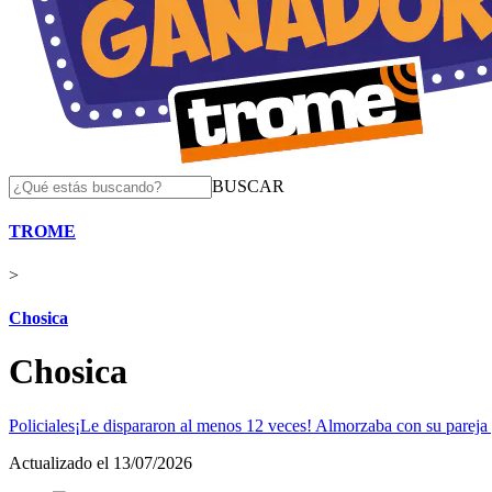
BUSCAR
TROME
>
Chosica
Chosica
Policiales
¡Le dispararon al menos 12 veces! Almorzaba con su pareja y
Actualizado el 13/07/2026