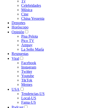
Tv
Celebridades
Música
Cine
China Yessenia
Deportes
Horóscopo
Opinión
Pisa Pelota
Pico TV
Ampay
La Seño María
Respuestas
Viral
Facebook
Instagram
Twitter
Youtube
TikTok
Memes
USA
Tendencias-US
Local-US
Fama-US
Podcast