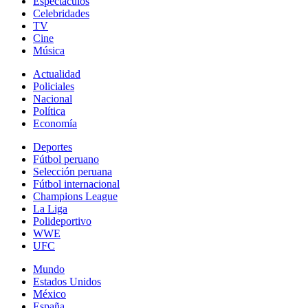
Espectáculos
Celebridades
TV
Cine
Música
Actualidad
Policiales
Nacional
Política
Economía
Deportes
Fútbol peruano
Selección peruana
Fútbol internacional
Champions League
La Liga
Polideportivo
WWE
UFC
Mundo
Estados Unidos
México
España