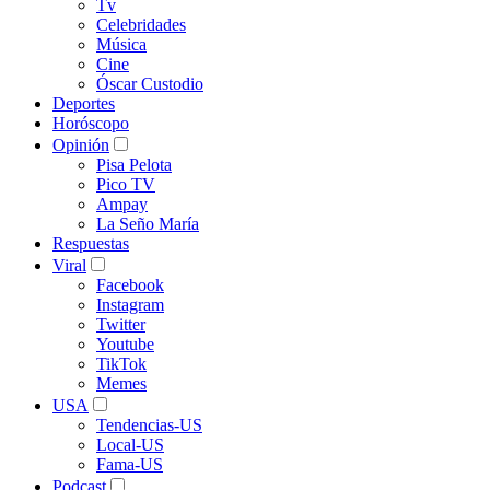
Tv
Celebridades
Música
Cine
Óscar Custodio
Deportes
Horóscopo
Opinión
Pisa Pelota
Pico TV
Ampay
La Seño María
Respuestas
Viral
Facebook
Instagram
Twitter
Youtube
TikTok
Memes
USA
Tendencias-US
Local-US
Fama-US
Podcast