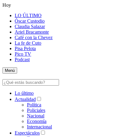
Hoy
LO ÚLTIMO
Óscar Custodio
Claudia Salazar
Ariel Bracamonte
Café con la Chevez
La fe de Cuto
Pisa Pelota
Pico TV
Podcast
Menú
Lo último
Actualidad
Política
Policiales
Nacional
Economía
Internacional
Espectáculos