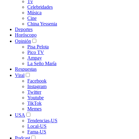
Tv
Celebridades
Música
Cine
China Yessenia
Deportes
Horóscopo
Opinión
Pisa Pelota
Pico TV
Ampay
La Seño María
Respuestas
Viral
Facebook
Instagram
Twitter
Youtube
TikTok
Memes
USA
Tendencias-US
Local-US
Fama-US
Podcast