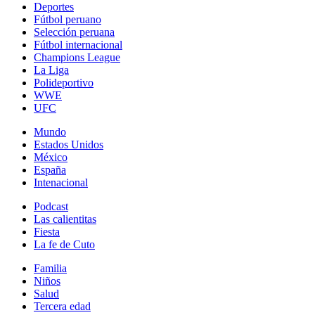
Deportes
Fútbol peruano
Selección peruana
Fútbol internacional
Champions League
La Liga
Polideportivo
WWE
UFC
Mundo
Estados Unidos
México
España
Intenacional
Podcast
Las calientitas
Fiesta
La fe de Cuto
Familia
Niños
Salud
Tercera edad