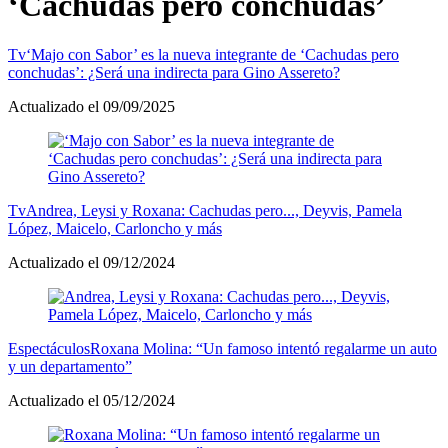
‘Cachudas pero conchudas’
Tv
‘Majo con Sabor’ es la nueva integrante de ‘Cachudas pero
conchudas’: ¿Será una indirecta para Gino Assereto?
Actualizado el 09/09/2025
Tv
Andrea, Leysi y Roxana: Cachudas pero..., Deyvis, Pamela
López, Maicelo, Carloncho y más
Actualizado el 09/12/2024
Espectáculos
Roxana Molina: “Un famoso intentó regalarme un auto
y un departamento”
Actualizado el 05/12/2024