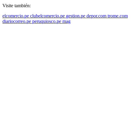
Visite también:
elcomercio.pe
clubelcomercio.pe
gestion.pe
depor.com
trome.com
diariocorreo.pe
peruquiosco.pe
mag