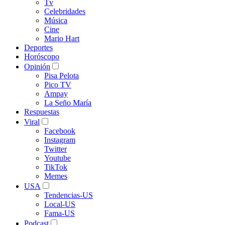
Tv
Celebridades
Música
Cine
Mario Hart
Deportes
Horóscopo
Opinión
Pisa Pelota
Pico TV
Ampay
La Seño María
Respuestas
Viral
Facebook
Instagram
Twitter
Youtube
TikTok
Memes
USA
Tendencias-US
Local-US
Fama-US
Podcast