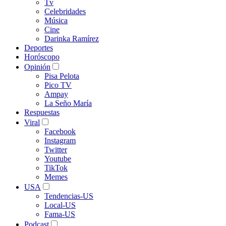
Tv
Celebridades
Música
Cine
Darinka Ramírez
Deportes
Horóscopo
Opinión
Pisa Pelota
Pico TV
Ampay
La Seño María
Respuestas
Viral
Facebook
Instagram
Twitter
Youtube
TikTok
Memes
USA
Tendencias-US
Local-US
Fama-US
Podcast