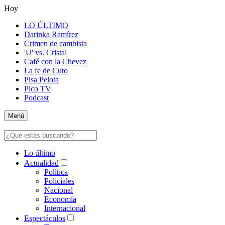
Hoy
LO ÚLTIMO
Darinka Ramírez
Crimen de cambista
'U' vs. Cristal
Café con la Chevez
La fe de Cuto
Pisa Pelota
Pico TV
Podcast
Menú
Lo último
Actualidad
Política
Policiales
Nacional
Economía
Internacional
Espectáculos