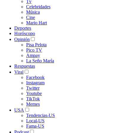
Tv
Celebridades
Música
Cine
Mario Hart
Deportes
Horóscopo
Opinión
Pisa Pelota
Pico TV
Ampay
La Seño María
Respuestas
Viral
Facebook
Instagram
Twitter
Youtube
TikTok
Memes
USA
Tendencias-US
Local-US
Fama-US
Podcast