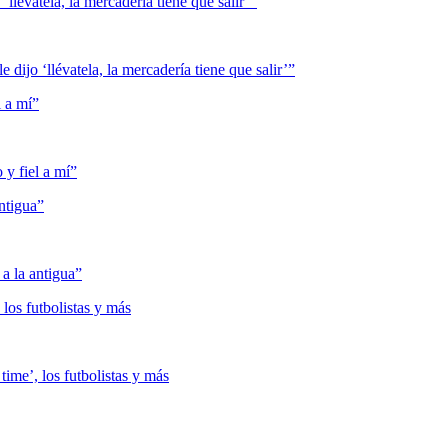
lévatela, la mercadería tiene que salir’”
l a mí”
ntigua”
 los futbolistas y más