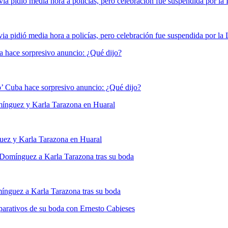
 pidió media hora a policías, pero celebración fue suspendida por la
 hace sorpresivo anuncio: ¿Qué dijo?
omínguez y Karla Tarazona en Huaral
n Domínguez a Karla Tarazona tras su boda
eparativos de su boda con Ernesto Cabieses