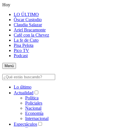
Hoy
LO ÚLTIMO
Óscar Custodio
Claudia Salazar
Ariel Bracamonte
Café con la Chevez
La fe de Cuto
Pisa Pelota
Pico TV
Podcast
Menú
Lo último
Actualidad
Política
Policiales
Nacional
Economía
Internacional
Espectáculos