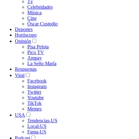
Tv
Celebridades
Música
Cine
Óscar Custodio
Deportes
Horóscopo
Opinión
Pisa Pelota
Pico TV
Ampay
La Seño María
Respuestas
Viral
Facebook
Instagram
Twitter
Youtube
TikTok
Memes
USA
Tendencias-US
Local-US
Fama-US
Podcast