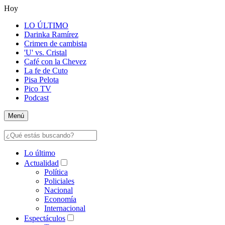
Hoy
LO ÚLTIMO
Darinka Ramírez
Crimen de cambista
'U' vs. Cristal
Café con la Chevez
La fe de Cuto
Pisa Pelota
Pico TV
Podcast
Menú
Lo último
Actualidad
Política
Policiales
Nacional
Economía
Internacional
Espectáculos