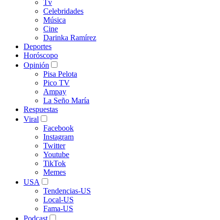
Tv
Celebridades
Música
Cine
Darinka Ramírez
Deportes
Horóscopo
Opinión
Pisa Pelota
Pico TV
Ampay
La Seño María
Respuestas
Viral
Facebook
Instagram
Twitter
Youtube
TikTok
Memes
USA
Tendencias-US
Local-US
Fama-US
Podcast