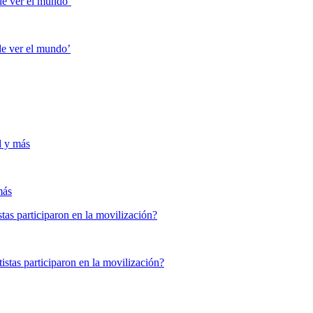
de ver el mundo’
d y más
tas participaron en la movilización?