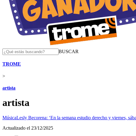
BUSCAR
TROME
>
artista
artista
Música
Lesly Becorena: ‘En la semana estudio derecho y viernes, sá
Actualizado el 23/12/2025