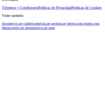
Términos y Condiciones
Políticas de Privacidad
Politicas de Cookies
Visite también:
elcomercio.pe
clubelcomercio.pe
gestion.pe
depor.com
trome.com
diariocorreo.pe
peruquiosco.pe
mag