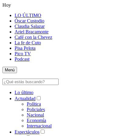
Hoy
LO ÚLTIMO
Óscar Custodio
Claudia Salazar
Ariel Bracamonte
Café con la Chevez
La fe de Cuto
Pisa Pelota
Pico TV
Podcast
Menú
Lo último
Actualidad
Política
Policiales
Nacional
Economía
Internacional
Espectáculos