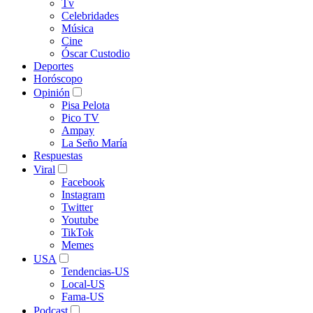
Tv
Celebridades
Música
Cine
Óscar Custodio
Deportes
Horóscopo
Opinión
Pisa Pelota
Pico TV
Ampay
La Seño María
Respuestas
Viral
Facebook
Instagram
Twitter
Youtube
TikTok
Memes
USA
Tendencias-US
Local-US
Fama-US
Podcast