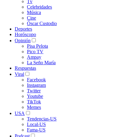
Tv
Celebridades
Música
Cine
Óscar Custodio
Deportes
Horóscopo
Opinión
Pisa Pelota
Pico TV
Ampay
La Seño María
Respuestas
Viral
Facebook
Instagram
Twitter
Youtube
TikTok
Memes
USA
Tendencias-US
Local-US
Fama-US
Podcast