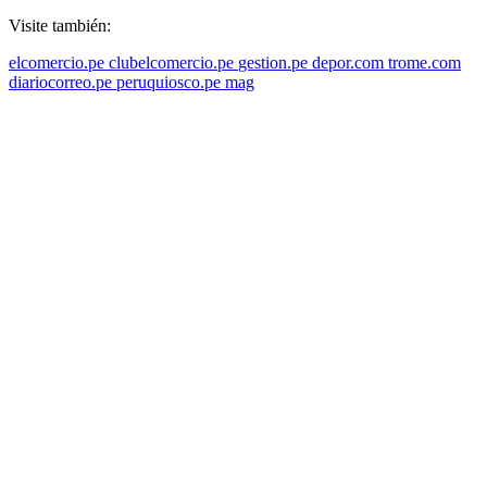
Visite también:
elcomercio.pe
clubelcomercio.pe
gestion.pe
depor.com
trome.com
diariocorreo.pe
peruquiosco.pe
mag