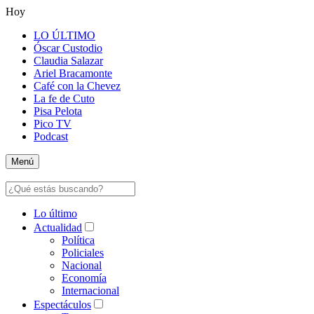
Hoy
LO ÚLTIMO
Óscar Custodio
Claudia Salazar
Ariel Bracamonte
Café con la Chevez
La fe de Cuto
Pisa Pelota
Pico TV
Podcast
Menú
Lo último
Actualidad
Política
Policiales
Nacional
Economía
Internacional
Espectáculos