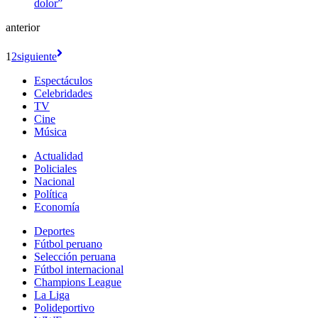
anterior
1
2
siguiente
Espectáculos
Celebridades
TV
Cine
Música
Actualidad
Policiales
Nacional
Política
Economía
Deportes
Fútbol peruano
Selección peruana
Fútbol internacional
Champions League
La Liga
Polideportivo