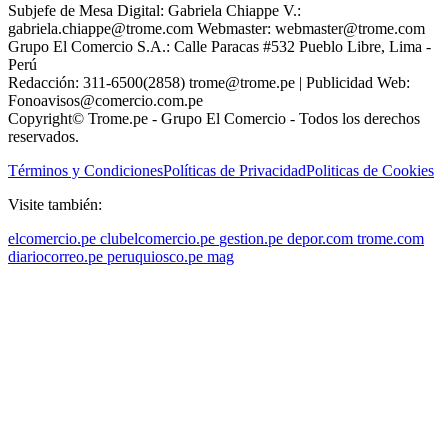
Subjefe de Mesa Digital: Gabriela Chiappe V.:
gabriela.chiappe@trome.com Webmaster: webmaster@trome.com
Grupo El Comercio S.A.: Calle Paracas #532 Pueblo Libre, Lima -
Perú
Redacción: 311-6500(2858) trome@trome.pe | Publicidad Web:
Fonoavisos@comercio.com.pe
Copyright© Trome.pe - Grupo El Comercio - Todos los derechos
reservados.
Términos y Condiciones
Políticas de Privacidad
Politicas de Cookies
Visite también:
elcomercio.pe
clubelcomercio.pe
gestion.pe
depor.com
trome.com
diariocorreo.pe
peruquiosco.pe
mag