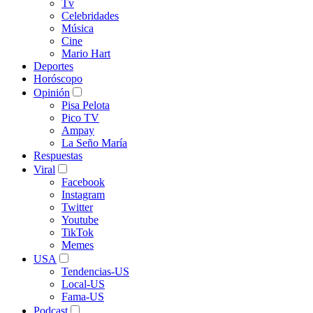
Tv
Celebridades
Música
Cine
Mario Hart
Deportes
Horóscopo
Opinión
Pisa Pelota
Pico TV
Ampay
La Seño María
Respuestas
Viral
Facebook
Instagram
Twitter
Youtube
TikTok
Memes
USA
Tendencias-US
Local-US
Fama-US
Podcast