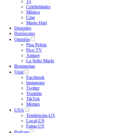
Tv
Celebridades
Música
Cine
Mario Hart
Deportes
Horóscopo
Opinión
Pisa Pelota
Pico TV
Ampay
La Seño María
Respuestas
Viral
Facebook
Instagram
Twitter
Youtube
TikTok
Memes
USA
Tendencias-US
Local-US
Fama-US
Podcast