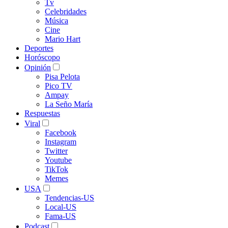
Tv
Celebridades
Música
Cine
Mario Hart
Deportes
Horóscopo
Opinión
Pisa Pelota
Pico TV
Ampay
La Seño María
Respuestas
Viral
Facebook
Instagram
Twitter
Youtube
TikTok
Memes
USA
Tendencias-US
Local-US
Fama-US
Podcast