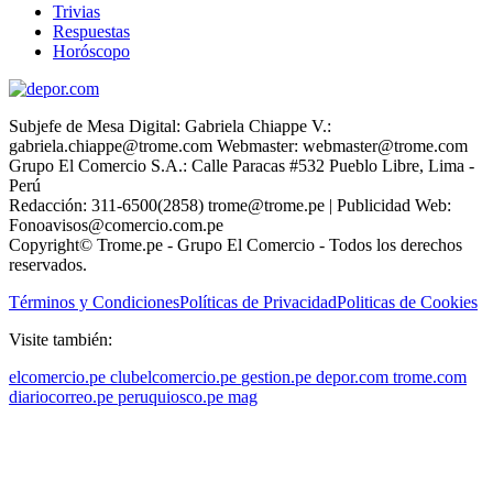
Trivias
Respuestas
Horóscopo
Subjefe de Mesa Digital: Gabriela Chiappe V.:
gabriela.chiappe@trome.com Webmaster: webmaster@trome.com
Grupo El Comercio S.A.: Calle Paracas #532 Pueblo Libre, Lima -
Perú
Redacción: 311-6500(2858) trome@trome.pe | Publicidad Web:
Fonoavisos@comercio.com.pe
Copyright© Trome.pe - Grupo El Comercio - Todos los derechos
reservados.
Términos y Condiciones
Políticas de Privacidad
Politicas de Cookies
Visite también:
elcomercio.pe
clubelcomercio.pe
gestion.pe
depor.com
trome.com
diariocorreo.pe
peruquiosco.pe
mag