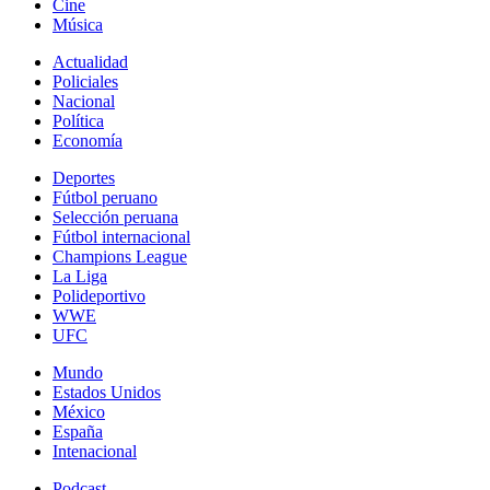
Cine
Música
Actualidad
Policiales
Nacional
Política
Economía
Deportes
Fútbol peruano
Selección peruana
Fútbol internacional
Champions League
La Liga
Polideportivo
WWE
UFC
Mundo
Estados Unidos
México
España
Intenacional
Podcast