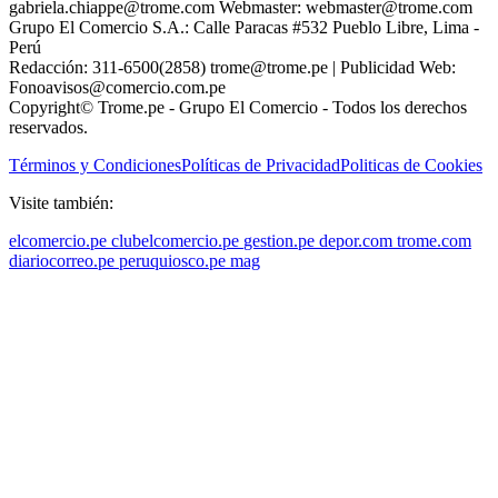
gabriela.chiappe@trome.com Webmaster: webmaster@trome.com
Grupo El Comercio S.A.: Calle Paracas #532 Pueblo Libre, Lima -
Perú
Redacción: 311-6500(2858) trome@trome.pe | Publicidad Web:
Fonoavisos@comercio.com.pe
Copyright© Trome.pe - Grupo El Comercio - Todos los derechos
reservados.
Términos y Condiciones
Políticas de Privacidad
Politicas de Cookies
Visite también:
elcomercio.pe
clubelcomercio.pe
gestion.pe
depor.com
trome.com
diariocorreo.pe
peruquiosco.pe
mag