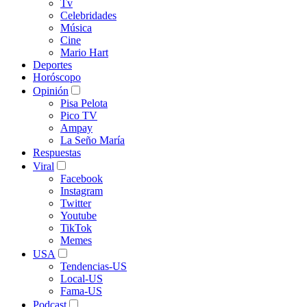
Tv
Celebridades
Música
Cine
Mario Hart
Deportes
Horóscopo
Opinión
Pisa Pelota
Pico TV
Ampay
La Seño María
Respuestas
Viral
Facebook
Instagram
Twitter
Youtube
TikTok
Memes
USA
Tendencias-US
Local-US
Fama-US
Podcast