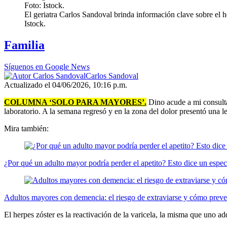
El geriatra Carlos Sandoval brinda información clave sobre el h
Istock.
Familia
Síguenos en Google News
Carlos Sandoval
Actualizado el 04/06/2026, 10:16 p.m.
COLUMNA ‘SOLO PARA MAYORES’.
Dino acude a mi consulta
laboratorio. A la semana regresó y en la zona del dolor presentó una 
Mira también:
¿Por qué un adulto mayor podría perder el apetito? Esto dice un especi
Adultos mayores con demencia: el riesgo de extraviarse y cómo preve
El herpes zóster es la reactivación de la varicela, la misma que uno ad