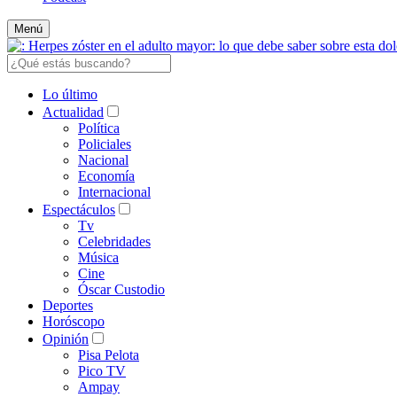
Menú
Lo último
Actualidad
Política
Policiales
Nacional
Economía
Internacional
Espectáculos
Tv
Celebridades
Música
Cine
Óscar Custodio
Deportes
Horóscopo
Opinión
Pisa Pelota
Pico TV
Ampay