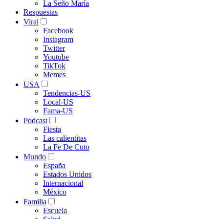
La Seño María
Respuestas
Viral
Facebook
Instagram
Twitter
Youtube
TikTok
Memes
USA
Tendencias-US
Local-US
Fama-US
Podcast
Fiesta
Las calientitas
La Fe De Cuto
Mundo
España
Estados Unidos
Internacional
México
Familia
Escuela