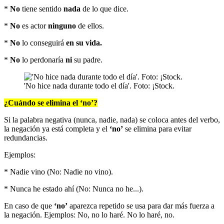
*
No
tiene sentido
nada
de lo que dice.
*
No
es actor
ninguno
de ellos.
*
No
lo conseguirá
en su vida.
*
No
lo perdonaría
ni
su padre.
'No hice nada durante todo el día'. Foto: ¡Stock.
¿Cuándo se elimina el ‘no’?
Si la palabra negativa (nunca, nadie, nada) se coloca antes del verbo,
la negación ya está completa y el
‘no’
se elimina para evitar
redundancias.
Ejemplos:
* Nadie vino (No: Nadie no vino).
* Nunca he estado ahí (No: Nunca no he...).
En caso de que
‘no’
aparezca repetido se usa para dar más fuerza a
la negación. Ejemplos: No, no lo haré. No lo haré, no.