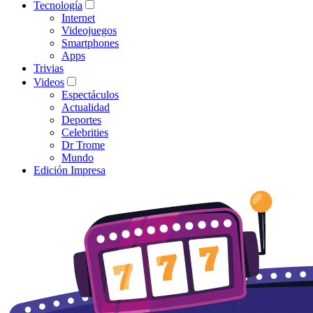
Tecnología
Internet
Videojuegos
Smartphones
Apps
Trivias
Videos
Espectáculos
Actualidad
Deportes
Celebrities
Dr Trome
Mundo
Edición Impresa