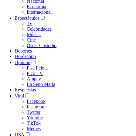
Nacional
Economía
Internacional
Espectáculos
Tv
Celebridades
Música
Cine
Óscar Custodio
Deportes
Horóscopo
Opinión
Pisa Pelota
Pico TV
Ampay
La Seño María
Respuestas
Viral
Facebook
Instagram
Twitter
Youtube
TikTok
Memes
USA