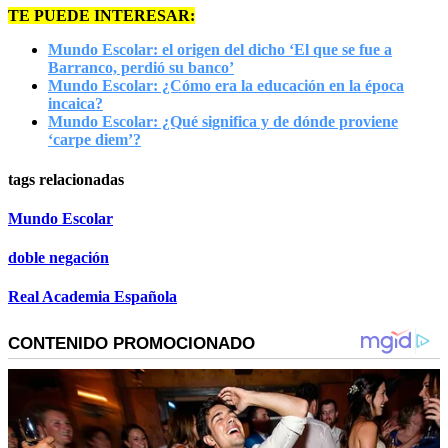
TE PUEDE INTERESAR:
Mundo Escolar: el origen del dicho ‘El que se fue a
Barranco, perdió su banco’
Mundo Escolar: ¿Cómo era la educación en la época
incaica?
Mundo Escolar: ¿Qué significa y de dónde proviene
‘carpe diem’?
tags relacionadas
Mundo Escolar
doble negación
Real Academia Española