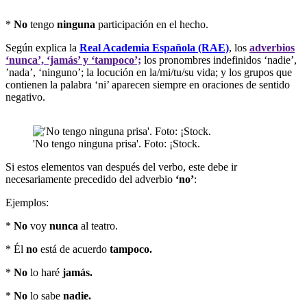
*
No
tengo
ninguna
participación en el hecho.
Según explica la
Real Academia Española (RAE)
, los
adverbios
‘nunca’, ‘jamás’ y ‘tampoco’;
los pronombres indefinidos ‘nadie’,
’nada’, ‘ninguno’; la locución en la/mi/tu/su vida; y los grupos que
contienen la palabra ‘ni’ aparecen siempre en oraciones de sentido
negativo.
'No tengo ninguna prisa'. Foto: ¡Stock.
Si estos elementos van después del verbo, este debe ir
necesariamente precedido del adverbio
‘no’
:
Ejemplos:
*
No
voy
nunca
al teatro.
* Él
no
está de acuerdo
tampoco.
*
No
lo haré
jamás.
*
No
lo sabe
nadie.