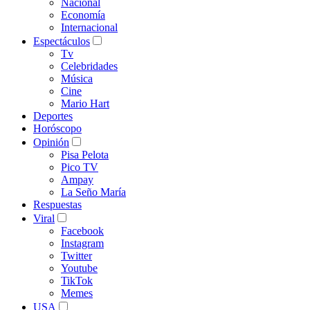
Nacional
Economía
Internacional
Espectáculos
Tv
Celebridades
Música
Cine
Mario Hart
Deportes
Horóscopo
Opinión
Pisa Pelota
Pico TV
Ampay
La Seño María
Respuestas
Viral
Facebook
Instagram
Twitter
Youtube
TikTok
Memes
USA