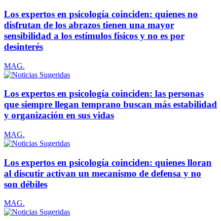
Los expertos en psicología coinciden: quienes no
disfrutan de los abrazos tienen una mayor
sensibilidad a los estímulos físicos y no es por
desinterés
MAG.
Los expertos en psicología coinciden: las personas
que siempre llegan temprano buscan más estabilidad
y organización en sus vidas
MAG.
Los expertos en psicología coinciden: quienes lloran
al discutir activan un mecanismo de defensa y no
son débiles
MAG.