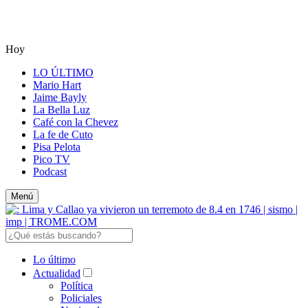
Hoy
LO ÚLTIMO
Mario Hart
Jaime Bayly
La Bella Luz
Café con la Chevez
La fe de Cuto
Pisa Pelota
Pico TV
Podcast
Menú
Lo último
Actualidad
Política
Policiales