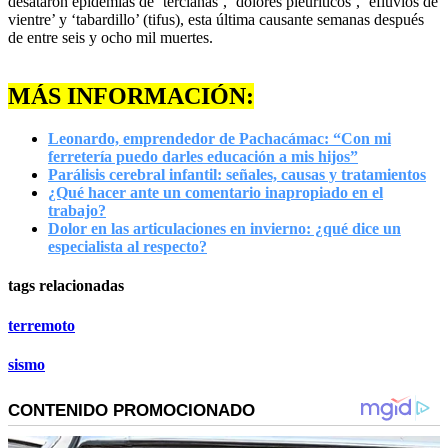
desataron epidemias de ‘tercianas’, ‘dolores pleuríticos’, ‘efluvios de
vientre’ y ‘tabardillo’ (tifus), esta última causante semanas después
de entre seis y ocho mil muertes.
MÁS INFORMACIÓN:
Leonardo, emprendedor de Pachacámac: “Con mi
ferretería puedo darles educación a mis hijos”
Parálisis cerebral infantil: señales, causas y tratamientos
¿Qué hacer ante un comentario inapropiado en el
trabajo?
Dolor en las articulaciones en invierno: ¿qué dice un
especialista al respecto?
tags relacionadas
terremoto
sismo