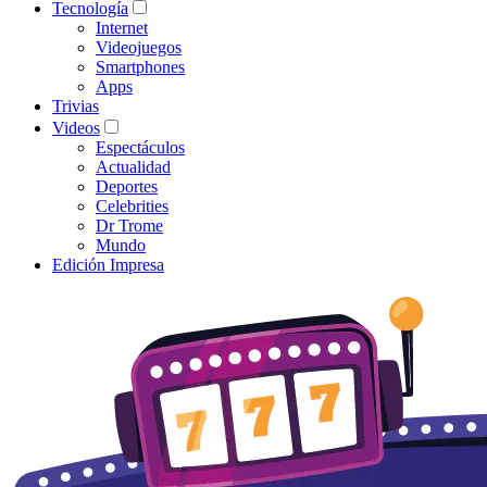
Tecnología
Internet
Videojuegos
Smartphones
Apps
Trivias
Videos
Espectáculos
Actualidad
Deportes
Celebrities
Dr Trome
Mundo
Edición Impresa