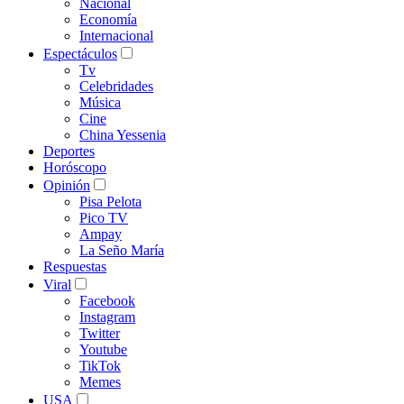
Nacional
Economía
Internacional
Espectáculos
Tv
Celebridades
Música
Cine
China Yessenia
Deportes
Horóscopo
Opinión
Pisa Pelota
Pico TV
Ampay
La Seño María
Respuestas
Viral
Facebook
Instagram
Twitter
Youtube
TikTok
Memes
USA