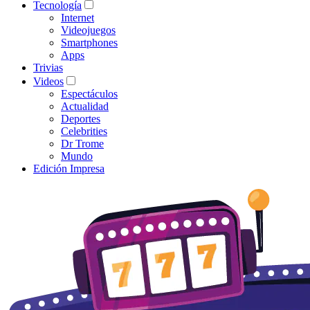
Tecnología
Internet
Videojuegos
Smartphones
Apps
Trivias
Videos
Espectáculos
Actualidad
Deportes
Celebrities
Dr Trome
Mundo
Edición Impresa