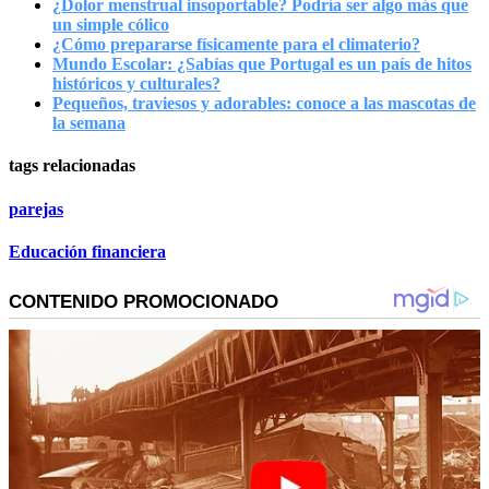
¿Dolor menstrual insoportable? Podría ser algo más que
un simple cólico
¿Cómo prepararse físicamente para el climaterio?
Mundo Escolar: ¿Sabías que Portugal es un país de hitos
históricos y culturales?
Pequeños, traviesos y adorables: conoce a las mascotas de
la semana
tags relacionadas
parejas
Educación financiera