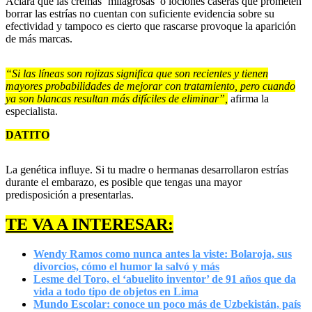
Aclara que las cremas ‘milagrosas’ o lociones caseras que prometen
borrar las estrías no cuentan con suficiente evidencia sobre su
efectividad y tampoco es cierto que rascarse provoque la aparición
de más marcas.
“Si las líneas son rojizas significa que son recientes y tienen
mayores probabilidades de mejorar con tratamiento, pero cuando
ya son blancas resultan más difíciles de eliminar”,
afirma la
especialista.
DATITO
La genética influye. Si tu madre o hermanas desarrollaron estrías
durante el embarazo, es posible que tengas una mayor
predisposición a presentarlas.
TE VA A INTERESAR:
Wendy Ramos como nunca antes la viste: Bolaroja, sus
divorcios, cómo el humor la salvó y más
Lesme del Toro, el ‘abuelito inventor’ de 91 años que da
vida a todo tipo de objetos en Lima
Mundo Escolar: conoce un poco más de Uzbekistán, país