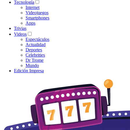
Tecnología
Internet
Videojuegos
Smartphones
Apps
Trivias
Videos
Espectáculos
Actualidad
Deportes
Celebrities
Dr Trome
Mundo
Edición Impresa