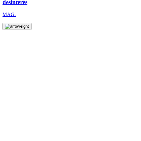
desinterés
MAG.