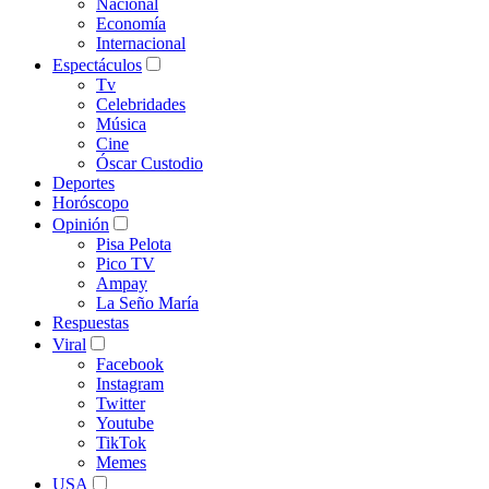
Nacional
Economía
Internacional
Espectáculos
Tv
Celebridades
Música
Cine
Óscar Custodio
Deportes
Horóscopo
Opinión
Pisa Pelota
Pico TV
Ampay
La Seño María
Respuestas
Viral
Facebook
Instagram
Twitter
Youtube
TikTok
Memes
USA