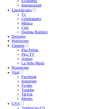
Economía
Internacional
Espectáculos
Tv
Celebridades
Música
Cine
Darinka Ramírez
Deportes
Horóscopo
Opinión
Pisa Pelota
Pico TV
Ampay
La Seño María
Respuestas
Viral
Facebook
Instagram
Twitter
Youtube
TikTok
Memes
USA
Tendencias-US