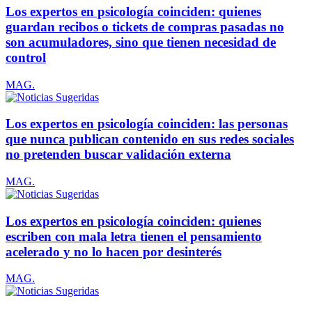
Los expertos en psicología coinciden: quienes
guardan recibos o tickets de compras pasadas no
son acumuladores, sino que tienen necesidad de
control
MAG.
Los expertos en psicología coinciden: las personas
que nunca publican contenido en sus redes sociales
no pretenden buscar validación externa
MAG.
Los expertos en psicología coinciden: quienes
escriben con mala letra tienen el pensamiento
acelerado y no lo hacen por desinterés
MAG.