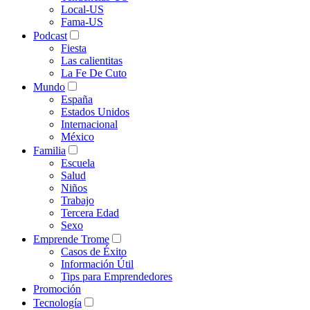
Local-US
Fama-US
Podcast
Fiesta
Las calientitas
La Fe De Cuto
Mundo
España
Estados Unidos
Internacional
México
Familia
Escuela
Salud
Niños
Trabajo
Tercera Edad
Sexo
Emprende Trome
Casos de Éxito
Información Útil
Tips para Emprendedores
Promoción
Tecnología