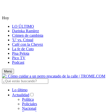
Hoy
LO ÚLTIMO
Darinka Ramírez
Crimen de cambista
'U' vs. Cristal
Café con la Chevez
La fe de Cuto
Pisa Pelota
Pico TV
Podcast
Menú
Lo último
Actualidad
Política
Policiales
Nacional