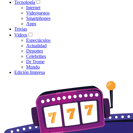
Tecnología
Internet
Videojuegos
Smartphones
Apps
Trivias
Videos
Espectáculos
Actualidad
Deportes
Celebrities
Dr Trome
Mundo
Edición Impresa