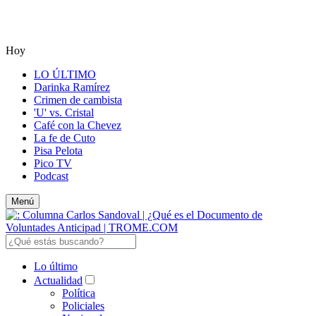
Hoy
LO ÚLTIMO
Darinka Ramírez
Crimen de cambista
'U' vs. Cristal
Café con la Chevez
La fe de Cuto
Pisa Pelota
Pico TV
Podcast
Menú
Lo último
Actualidad
Política
Policiales