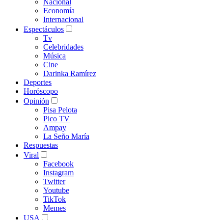
Nacional
Economía
Internacional
Espectáculos
Tv
Celebridades
Música
Cine
Darinka Ramírez
Deportes
Horóscopo
Opinión
Pisa Pelota
Pico TV
Ampay
La Seño María
Respuestas
Viral
Facebook
Instagram
Twitter
Youtube
TikTok
Memes
USA