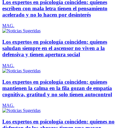
Los expertos en psicología coinciden: quienes
escriben con mala letra tienen el pensamiento
acelerado y no lo hacen por desinterés
MAG.
Los expertos en psicología coinciden: quienes
saludan siempre en el ascensor no viven a la
defensiva y tienen apertura social
MAG.
Los expertos en psicología coinciden: quienes
mantienen la calma en la fila gozan de empatía
cognitiva, gratitud y no solo tienen autocontrol
MAG.
Los expertos en psicología coinciden: quienes no
disfrutan de los abrazos tienen una mayor