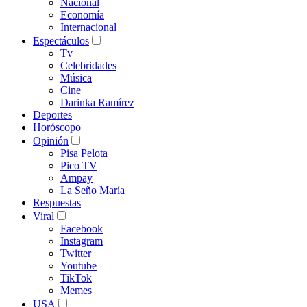
Nacional
Economía
Internacional
Espectáculos
Tv
Celebridades
Música
Cine
Darinka Ramírez
Deportes
Horóscopo
Opinión
Pisa Pelota
Pico TV
Ampay
La Seño María
Respuestas
Viral
Facebook
Instagram
Twitter
Youtube
TikTok
Memes
USA