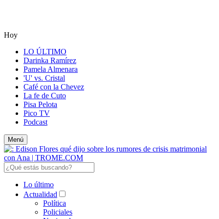
Hoy
LO ÚLTIMO
Darinka Ramírez
Pamela Almenara
'U' vs. Cristal
Café con la Chevez
La fe de Cuto
Pisa Pelota
Pico TV
Podcast
Menú
Lo último
Actualidad
Política
Policiales