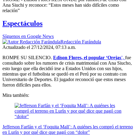
seconds
Ana Siuchi y reconoce: “Estos meses han sido difíciles como
of
relación”
3
minutes,
Espectáculos
43
seconds
Síguenos en Google News
Redacción Farándula
Actualizado el 27/12/2024, 07:13 a.m.
ROMPE SU SILENCIO.
Edison Flores, el popular ‘Orejas
’,
fue
consultado sobre los rumores de crisis matrimonial con Ana Siucho,
esto luego que ella decidió irse a Estados Unidos con sus hijos,
mientras que el futbolista se quedó en el Perú por su contrato con
Universitario de Deportes. El jugador reconoció que estos meses
fueron difíciles para ellos.
Mira también:
Jefferson Farfán y el ‘Foquita Mall’: A quiénes les compró el terreno
en Lurín y por qué dice que pagó con “dolor”