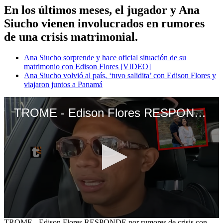
En los últimos meses, el jugador y Ana
Siucho vienen involucrados en rumores
de una crisis matrimonial.
Ana Siucho sorprende y hace oficial situación de su
matrimonio con Edison Flores [VIDEO]
Ana Siucho volvió al país, ‘tuvo salidita’ con Edison Flores y
viajaron juntos a Panamá
TROME - Edison Flores RESPONDE por rumores de crisis con Ana Siuchi y reconoce: “Estos meses han sido difíciles como relación”
0
TROME - Edison Flores RESPONDE por rumores de crisis con