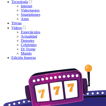
Tecnología
Internet
Videojuegos
Smartphones
Apps
Trivias
Videos
Espectáculos
Actualidad
Deportes
Celebrities
Dr Trome
Mundo
Edición Impresa