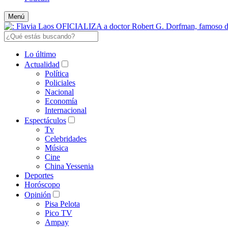
Menú
Lo último
Actualidad
Política
Policiales
Nacional
Economía
Internacional
Espectáculos
Tv
Celebridades
Música
Cine
China Yessenia
Deportes
Horóscopo
Opinión
Pisa Pelota
Pico TV
Ampay