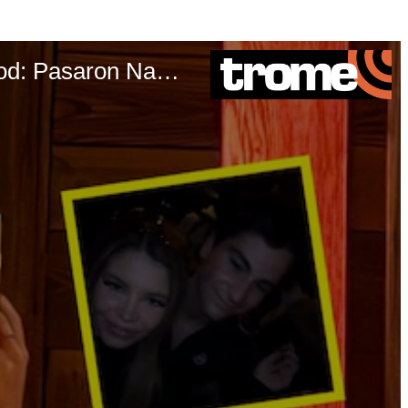
TROME - Flavia Laos OFICIALIZA a su galán, un famoso doctor de Hollywood: Pasaron Navidad en Alpes franceses y se lucen amorosos