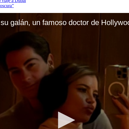
o viaje a Dubái
 oscura”