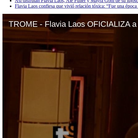
Así disfrutan Flavia Laos, Ale Fuller y Mayra Goñi de su lujos
Flavia Laos confiesa que vivió relación tóxica: “Fue una época