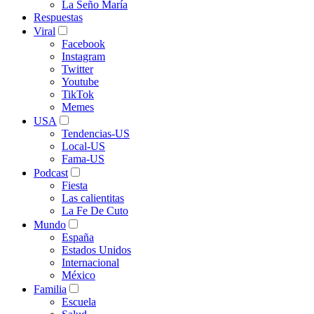
La Seño María
Respuestas
Viral
Facebook
Instagram
Twitter
Youtube
TikTok
Memes
USA
Tendencias-US
Local-US
Fama-US
Podcast
Fiesta
Las calientitas
La Fe De Cuto
Mundo
España
Estados Unidos
Internacional
México
Familia
Escuela