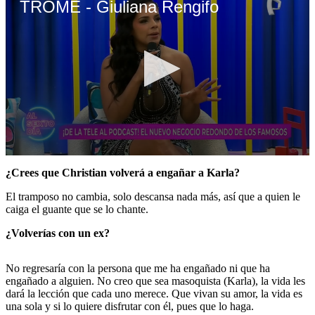
TROME - Giuliana Rengifo
0
seconds
¿Crees que Christian volverá a engañar a Karla?
of
4
El tramposo no cambia, solo descansa nada más, así que a quien le
minutes,
caiga el guante que se lo chante.
42
seconds
¿Volverías con un ex?
No regresaría con la persona que me ha engañado ni que ha
engañado a alguien. No creo que sea masoquista (Karla), la vida les
dará la lección que cada uno merece. Que vivan su amor, la vida es
una sola y si lo quiere disfrutar con él, pues que lo haga.