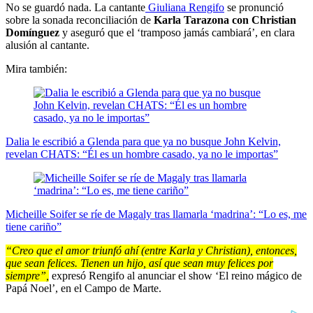
No se guardó nada. La cantante
Giuliana Rengifo
se pronunció
sobre la sonada reconciliación de
Karla Tarazona con Christian
Domínguez
y aseguró que el ‘tramposo jamás cambiará’, en clara
alusión al cantante.
Mira también:
Dalia le escribió a Glenda para que ya no busque John Kelvin,
revelan CHATS: “Él es un hombre casado, ya no le importas”
Micheille Soifer se ríe de Magaly tras llamarla ‘madrina’: “Lo es, me
tiene cariño”
“Creo que el amor triunfó ahí (entre Karla y Christian), entonces,
que sean felices. Tienen un hijo, así que sean muy felices por
siempre”,
expresó Rengifo al anunciar el show ‘El reino mágico de
Papá Noel’, en el Campo de Marte.