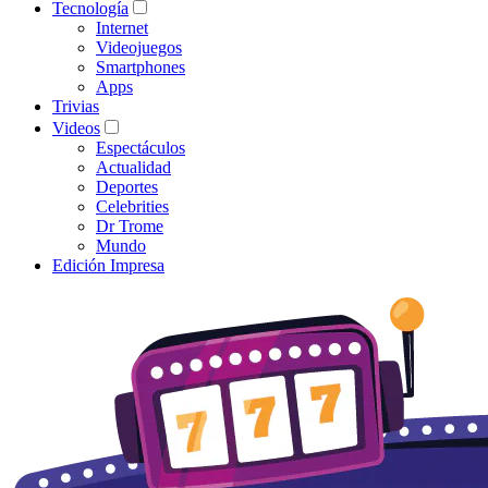
Tecnología
Internet
Videojuegos
Smartphones
Apps
Trivias
Videos
Espectáculos
Actualidad
Deportes
Celebrities
Dr Trome
Mundo
Edición Impresa