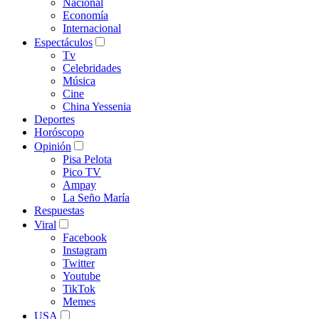
Nacional
Economía
Internacional
Espectáculos
Tv
Celebridades
Música
Cine
China Yessenia
Deportes
Horóscopo
Opinión
Pisa Pelota
Pico TV
Ampay
La Seño María
Respuestas
Viral
Facebook
Instagram
Twitter
Youtube
TikTok
Memes
USA