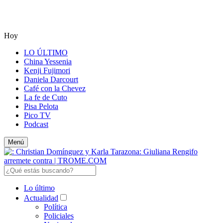
Hoy
LO ÚLTIMO
China Yessenia
Kenji Fujimori
Daniela Darcourt
Café con la Chevez
La fe de Cuto
Pisa Pelota
Pico TV
Podcast
Menú
Lo último
Actualidad
Política
Policiales