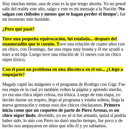
Hay muchas metas, una de esas es la que tengo ahorita. Yo no pensé
salir del reality este año, salgo y este es mi mensaje a la Nación
‘No
salgan con chibolos y menos que te hagan perder el tiempo’,
fue
mi momento más humilde.
¿Pero qué pasó?
Tuve una pequeña equivocación, fui estafada... después del
enamoradito que te cuento. T
uve una relación de cuatro años con
un chico, con Domingo, fue una etapa muy bonita y él me ayudó a
traer a mi hija. Luego tuve una relación de 11 meses con un chico
súper tóxico,
Con él pasó un problema en una discoteca en el sur... ¿Llegó a
empujarte?
Magaly captó las imágenes o el programa de Rodrigo con Gigi. Fue
esa etapa en la cual yo también volteo la página y aprendo mucho,
yo era una chica súper celosa, era tóxica. Luego de esta etapa, yo
decido darme un respiro, llego al programa y estaba soltera, llega la
nueva generación y entran esos dos chicos chiclayanos.
Primero
inicia como que un coqueteo de parte de Piero Arenas, es un
chico súper lindo
, divertido, yo no sé si fue armado, quizá sí podría
haber sido, lo mío con Piero no duró mucho tiempo, fue poco y de
hecho nos ampayaron en sitios que sólo él y yo sabíamos.