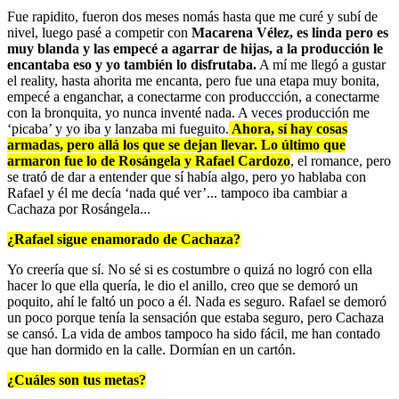
Fue rapidito, fueron dos meses nomás hasta que me curé y subí de
nivel, luego pasé a competir con
Macarena Vélez, es linda pero es
muy blanda y las empecé a agarrar de hijas, a la producción le
encantaba eso y yo también lo disfrutaba.
A mí me llegó a gustar
el reality, hasta ahorita me encanta, pero fue una etapa muy bonita,
empecé a enganchar, a conectarme con produccción, a conectarme
con la bronquita, yo nunca inventé nada. A veces producción me
‘picaba’ y yo iba y lanzaba mi fueguito.
Ahora, sí hay cosas
armadas, pero allá los que se dejan llevar. Lo último que
armaron fue lo de Rosángela y Rafael Cardozo
, el romance, pero
se trató de dar a entender que sí había algo, pero yo hablaba con
Rafael y él me decía ‘nada qué ver’... tampoco iba cambiar a
Cachaza por Rosángela...
¿Rafael sigue enamorado de Cachaza?
Yo creería que sí. No sé si es costumbre o quizá no logró con ella
hacer lo que ella quería, le dio el anillo, creo que se demoró un
poquito, ahí le faltó un poco a él. Nada es seguro. Rafael se demoró
un poco porque tenía la sensación que estaba seguro, pero Cachaza
se cansó. La vida de ambos tampoco ha sido fácil, me han contado
que han dormido en la calle. Dormían en un cartón.
¿Cuáles son tus metas?