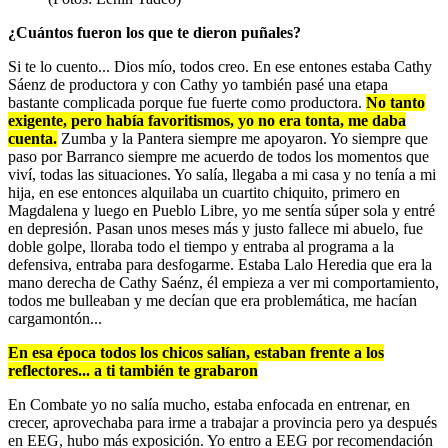
¿Cuántos fueron los que te dieron puñales?
Si te lo cuento... Dios mío, todos creo. En ese entones estaba Cathy
Sáenz de productora y con Cathy yo también pasé una etapa
bastante complicada porque fue fuerte como productora.
No tanto
exigente, pero había favoritismos, yo no era tonta, me daba
cuenta.
Zumba y la Pantera siempre me apoyaron. Yo siempre que
paso por Barranco siempre me acuerdo de todos los momentos que
viví, todas las situaciones. Yo salía, llegaba a mi casa y no tenía a mi
hija, en ese entonces alquilaba un cuartito chiquito, primero en
Magdalena y luego en Pueblo Libre, yo me sentía súper sola y entré
en depresión. Pasan unos meses más y justo fallece mi abuelo, fue
doble golpe, lloraba todo el tiempo y entraba al programa a la
defensiva, entraba para desfogarme. Estaba Lalo Heredia que era la
mano derecha de Cathy Saénz, él empieza a ver mi comportamiento,
todos me bulleaban y me decían que era problemática, me hacían
cargamontón...
En esa época todos los chicos salían, estaban frente a los
reflectores... a ti también te grabaron
En Combate yo no salía mucho, estaba enfocada en entrenar, en
crecer, aprovechaba para irme a trabajar a provincia pero ya después
en EEG, hubo más exposición. Yo entro a EEG por recomendación