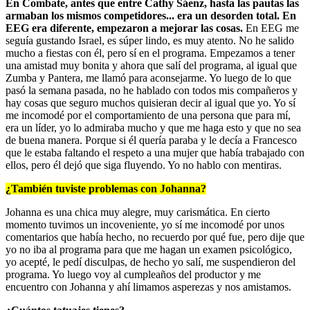
En Combate, antes que entre Cathy Sáenz, hasta las pautas las
armaban los mismos competidores... era un desorden total. En
EEG era diferente, empezaron a mejorar las cosas.
En EEG me
seguía gustando Israel, es súper lindo, es muy atento. No he salido
mucho a fiestas con él, pero sí en el programa. Empezamos a tener
una amistad muy bonita y ahora que salí del programa, al igual que
Zumba y Pantera, me llamó para aconsejarme. Yo luego de lo que
pasó la semana pasada, no he hablado con todos mis compañeros y
hay cosas que seguro muchos quisieran decir al igual que yo. Yo sí
me incomodé por el comportamiento de una persona que para mí,
era un líder, yo lo admiraba mucho y que me haga esto y que no sea
de buena manera. Porque si él quería paraba y le decía a Francesco
que le estaba faltando el respeto a una mujer que había trabajado con
ellos, pero él dejó que siga fluyendo. Yo no hablo con mentiras.
¿También tuviste problemas con Johanna?
Johanna es una chica muy alegre, muy carismática. En cierto
momento tuvimos un incoveniente, yo sí me incomodé por unos
comentarios que había hecho, no recuerdo por qué fue, pero dije que
yo no iba al programa para que me hagan un examen psicológico,
yo acepté, le pedí disculpas, de hecho yo salí, me suspendieron del
programa. Yo luego voy al cumpleaños del productor y me
encuentro con Johanna y ahí limamos asperezas y nos amistamos.