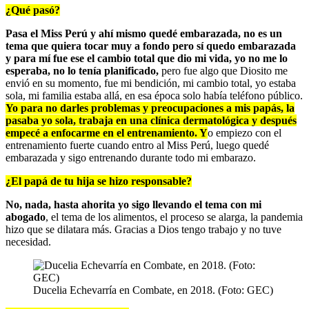
¿Qué pasó?
Pasa el Miss Perú y ahí mismo quedé embarazada, no es un
tema que quiera tocar muy a fondo pero sí quedo embarazada
y para mí fue ese el cambio total que dio mi vida, yo no me lo
esperaba, no lo tenía planificado,
pero fue algo que Diosito me
envió en su momento, fue mi bendición, mi cambio total, yo estaba
sola, mi familia estaba allá, en esa época solo había teléfono público.
Yo para no darles problemas y preocupaciones a mis papás, la
pasaba yo sola, trabaja en una clínica dermatológica y después
empecé a enfocarme en el entrenamiento. Y
o empiezo con el
entrenamiento fuerte cuando entro al Miss Perú, luego quedé
embarazada y sigo entrenando durante todo mi embarazo.
¿El papá de tu hija se hizo responsable?
No, nada, hasta ahorita yo sigo llevando el tema con mi
abogado
, el tema de los alimentos, el proceso se alarga, la pandemia
hizo que se dilatara más. Gracias a Dios tengo trabajo y no tuve
necesidad.
Ducelia Echevarría en Combate, en 2018. (Foto: GEC)