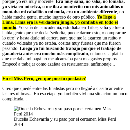
porque yo era muy inocente.
Era muy sana, no salía, no tomaba,
yo vivía en mi selva, o me iba a montecito con mis animalitos o
montaba mi caballito o mi mula, era un ambiente diferente
, no
había mucha gente, mucho ingreso de otro público.
Yo llego a
Lima, Lima era la verdadera jungla, yo confiaba en todo el
mundo
. Yo salía de la academia, estudiaba en Trilce, salía y afuera
había gente que me decía ‘señorita, puede darme esto, o comprarme
lo otro’ y hasta darle mi cartera para que me la agarren un ratito y
cuando volteaba ya no estaba, cositas muy fuertes que me fueron
pasando.
Luego yo fui buscando trabajo porque el trabajo de
ganadería antes era mucho más complicado
, entonces la platita
que me daba mi papá no me alcanzaba para mis gastos propios.
Empecé a trabajar como azafata en restaurantes, anfitrionaje...
En el Miss Perú, ¿en qué puesto quedaste?
Creo que quedé entre las finalistas pero no llegué a clasificar entre
las tres últimas... En esa etapa yo también viví una situación un poco
complicada...
Ducelia Echevarría y su paso por el certamen Miss Perú
2014