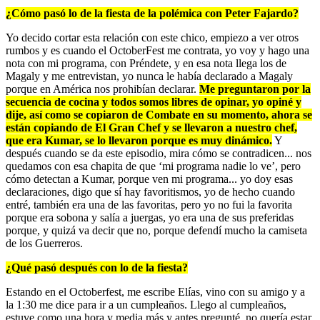
¿Cómo pasó lo de la fiesta de la polémica con Peter Fajardo?
Yo decido cortar esta relación con este chico, empiezo a ver otros
rumbos y es cuando el OctoberFest me contrata, yo voy y hago una
nota con mi programa, con Préndete, y en esa nota llega los de
Magaly y me entrevistan, yo nunca le había declarado a Magaly
porque en América nos prohibían declarar.
Me preguntaron por la
secuencia de cocina y todos somos libres de opinar, yo opiné y
dije, así como se copiaron de Combate en su momento, ahora se
están copiando de El Gran Chef y se llevaron a nuestro chef,
que era Kumar, se lo llevaron porque es muy dinámico.
Y
después cuando se da este episodio, mira cómo se contradicen... nos
quedamos con esa chapita de que ‘mi programa nadie lo ve’, pero
cómo detectan a Kumar, porque ven mi programa... yo doy esas
declaraciones, digo que sí hay favoritismos, yo de hecho cuando
entré, también era una de las favoritas, pero yo no fui la favorita
porque era sobona y salía a juergas, yo era una de sus preferidas
porque, y quizá va decir que no, porque defendí mucho la camiseta
de los Guerreros.
¿Qué pasó después con lo de la fiesta?
Estando en el Octoberfest, me escribe Elías, vino con su amigo y a
la 1:30 me dice para ir a un cumpleaños. Llego al cumpleaños,
estuve como una hora y media más y antes pregunté, no quería estar