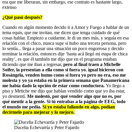
era que me liberaran, sin embargo, ese contrato es bastante largo,
extenso
¿Qué pasó después?
Cuando en algún momento decido ir a Amor y Fuego a hablar de un
tema equis, que me invitan, me dicen que tenga cuidado de qué
cosas hablar. Empiezo a cuidarme, le di un mes más, y seguía en esa
relación con el chico, nunca supe si hubo una tercera persona, pero
lo sentía... llega a pasar una situación un poco engorrosa y decido
terminar la relación, entonces dije ‘hasta acá llegó mi etapa de chica
reality’, es que él también me dijo que en el programa estaban
diciendo que me iban a regresar,
pero al final traen a Michelle
Soifer, la presentan a ella como si fuera yo
,
igual hicieron con
Rosángela, venden humo como si fuera yo pero no era, eso me
molesta y yo ya estaba en la primera semana que Panamericana
me había dado la opción de estar como conductora.
Yo llego a
piso y Metiche me dijo que habían vendido como que yo iba estar,
yo desmentí.
Me molestó, por qué vender algo que no es, por
qué mentir a la gente. Si tú entrabas a la página de EEG, todo
el mundo me pedía.
Si yo estaba fallando en algo, podían
decírmelo para mejorar y lo mejoro.
Ducelia Echevarría y Peter Fajardo