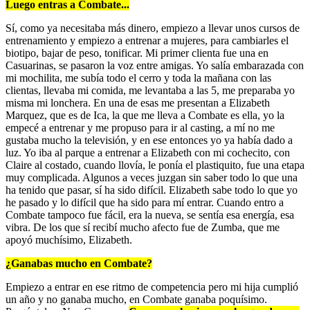
Luego entras a Combate...
Sí, como ya necesitaba más dinero, empiezo a llevar unos cursos de
entrenamiento y empiezo a entrenar a mujeres, para cambiarles el
biotipo, bajar de peso, tonificar. Mi primer clienta fue una en
Casuarinas, se pasaron la voz entre amigas. Yo salía embarazada con
mi mochilita, me subía todo el cerro y toda la mañana con las
clientas, llevaba mi comida, me levantaba a las 5, me preparaba yo
misma mi lonchera. En una de esas me presentan a Elizabeth
Marquez, que es de Ica, la que me lleva a Combate es ella, yo la
empecé a entrenar y me propuso para ir al casting, a mí no me
gustaba mucho la televisión, y en ese entonces yo ya había dado a
luz. Yo iba al parque a entrenar a Elizabeth con mi cochecito, con
Claire al costado, cuando llovía, le ponía el plastiquito, fue una etapa
muy complicada. Algunos a veces juzgan sin saber todo lo que una
ha tenido que pasar, sí ha sido difícil. Elizabeth sabe todo lo que yo
he pasado y lo difícil que ha sido para mí entrar. Cuando entro a
Combate tampoco fue fácil, era la nueva, se sentía esa energía, esa
vibra. De los que sí recibí mucho afecto fue de Zumba, que me
apoyó muchísimo, Elizabeth.
¿Ganabas mucho en Combate?
Empiezo a entrar en ese ritmo de competencia pero mi hija cumplió
un año y no ganaba mucho, en Combate ganaba poquísimo.