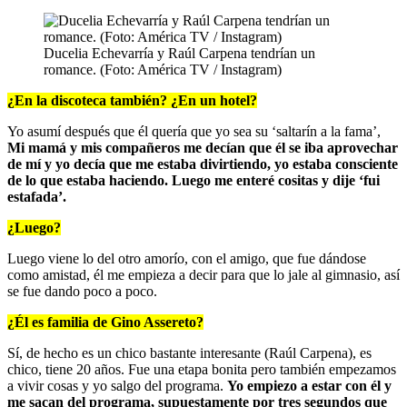
Ducelia Echevarría y Raúl Carpena tendrían un
romance. (Foto: América TV / Instagram)
¿En la discoteca también? ¿En un hotel?
Yo asumí después que él quería que yo sea su ‘saltarín a la fama’,
Mi mamá y mis compañeros me decían que él se iba aprovechar
de mí y yo decía que me estaba divirtiendo, yo estaba consciente
de lo que estaba haciendo. Luego me enteré cositas y dije ‘fui
estafada’.
¿Luego?
Luego viene lo del otro amorío, con el amigo, que fue dándose
como amistad, él me empieza a decir para que lo jale al gimnasio, así
se fue dando poco a poco.
¿Él es familia de Gino Assereto?
Sí, de hecho es un chico bastante interesante (Raúl Carpena), es
chico, tiene 20 años. Fue una etapa bonita pero también empezamos
a vivir cosas y yo salgo del programa.
Yo empiezo a estar con él y
me sacan del programa, supuestamente por tres segundos que