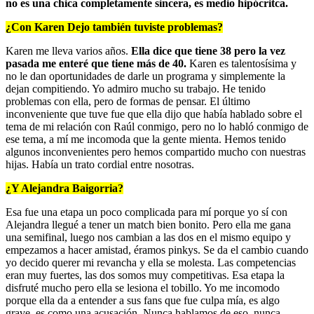
no es una chica completamente sincera, es medio hipócritca.
¿Con Karen Dejo también tuviste problemas?
Karen me lleva varios años.
Ella dice que tiene 38 pero la vez
pasada me enteré que tiene más de 40.
Karen es talentosísima y
no le dan oportunidades de darle un programa y simplemente la
dejan compitiendo. Yo admiro mucho su trabajo. He tenido
problemas con ella, pero de formas de pensar. El último
inconveniente que tuve fue que ella dijo que había hablado sobre el
tema de mi relación con Raúl conmigo, pero no lo habló conmigo de
ese tema, a mí me incomoda que la gente mienta. Hemos tenido
algunos inconvenientes pero hemos compartido mucho con nuestras
hijas. Había un trato cordial entre nosotras.
¿Y Alejandra Baigorria?
Esa fue una etapa un poco complicada para mí porque yo sí con
Alejandra llegué a tener un match bien bonito. Pero ella me gana
una semifinal, luego nos cambian a las dos en el mismo equipo y
empezamos a hacer amistad, éramos pinkys. Se da el cambio cuando
yo decido querer mi revancha y ella se molesta. Las competencias
eran muy fuertes, las dos somos muy competitivas. Esa etapa la
disfruté mucho pero ella se lesiona el tobillo. Yo me incomodo
porque ella da a entender a sus fans que fue culpa mía, es algo
grave, es como una acusación. Nunca hablamos de eso, nunca