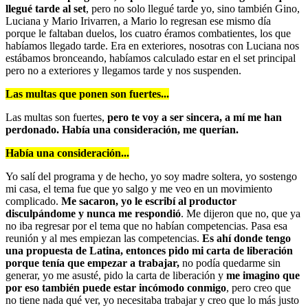
llegué tarde al set
, pero no solo llegué tarde yo, sino también Gino,
Luciana y Mario Irivarren, a Mario lo regresan ese mismo día
porque le faltaban duelos, los cuatro éramos combatientes, los que
habíamos llegado tarde. Era en exteriores, nosotras con Luciana nos
estábamos bronceando, habíamos calculado estar en el set principal
pero no a exteriores y llegamos tarde y nos suspenden.
Las multas que ponen son fuertes...
Las multas son fuertes,
pero te voy a ser sincera, a mí me han
perdonado. Había una consideración, me querían.
Había una consideración...
Yo salí del programa y de hecho, yo soy madre soltera, yo sostengo
mi casa, el tema fue que yo salgo y me veo en un movimiento
complicado.
Me sacaron, yo le escribí al productor
disculpándome y nunca me respondió
. Me dijeron que no, que ya
no iba regresar por el tema que no habían competencias. Pasa esa
reunión y al mes empiezan las competencias.
Es ahí donde tengo
una propuesta de Latina, entonces pido mi carta de liberación
porque tenía que empezar a trabajar,
no podía quedarme sin
generar, yo me asusté, pido la carta de liberación y
me imagino que
por eso también puede estar incómodo conmigo
, pero creo que
no tiene nada qué ver, yo necesitaba trabajar y creo que lo más justo