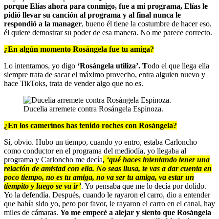
porque Elías ahora para conmigo, fue a mi programa, Elías le
pidió llevar su canción al programa
y al final nunca le
respondió a la manager
, bueno él tiene la costumbre de hacer eso,
él quiere demostrar su poder de esa manera. No me parece correcto.
¿En algún momento Rosángela fue tu amiga?
Lo intentamos, yo digo
‘Rosángela utiliza’. T
odo el que llega ella
siempre trata de sacar el máximo provecho, entra alguien nuevo y
hace TikToks, trata de vender algo que no es.
Ducelia arremete contra Rosángela Espinoza.
¿En los camerinos has tenido roches con Rosángela?
Sí, obvio. Hubo un tiempo, cuando yo entro, estaba Carloncho
como conductor en el programa del mediodía, yo llegaba al
programa y Carloncho me decía
, ‘qué haces intentando tener una
relación de amistad con ella. No seas ilusa, te vas a dar cuenta en
poco tiempo, no es tu amiga, no va ser tu amiga, va estar un
tiempito y luego se va ir’
. Yo pensaba que me lo decía por dolido.
Yo la defendía. Después, cuando le rayaron el carro, dio a entender
que había sido yo, pero por favor, le rayaron el carro en el canal, hay
miles de cámaras.
Yo me empecé a alejar y siento que Rosángela