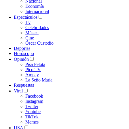
Nacional
Economía
Internacional
Espectáculos
Tv
Celebridades
Música
Cine
Óscar Custodio
Deportes
Horóscopo
Opinión
Pisa Pelota
Pico TV
Ampay
La Seño María
Respuestas
Viral
Facebook
Instagram
Twitter
Youtube
TikTok
Memes
USA