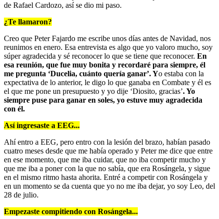
de Rafael Cardozo, así se dio mi paso.
¿Te llamaron?
Creo que Peter Fajardo me escribe unos días antes de Navidad, nos
reunimos en enero. Esa entrevista es algo que yo valoro mucho, soy
súper agradecida y sé reconocer lo que se tiene que reconocer.
En
esa reunión, que fue muy bonita y recordaré para siempre, él
me pregunta ‘Ducelia, cuánto quería ganar’. Y
o estaba con la
expectativa de lo anterior, le digo lo que ganaba en Combate y él es
el que me pone un presupuesto y yo dije ‘Diosito, gracias’
. Yo
siempre puse para ganar en soles, yo estuve muy agradecida
con él.
Así ingresaste a EEG...
Ahí entro a EEG, pero entro con la lesión del brazo, habían pasado
cuatro meses desde que me había operado y Peter me dice que entre
en ese momento, que me iba cuidar, que no iba competir mucho y
que me iba a poner con la que no sabía, que era Rosángela, y sigue
en el mismo ritmo hasta ahorita. Entré a competir con Rosángela y
en un momento se da cuenta que yo no me iba dejar, yo soy Leo, del
28 de julio.
Empezaste compitiendo con Rosángela...