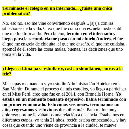
Terminaste el colegio en un internado... ¿fuiste una chica
problemática?
No, eso no, eso me vine convirtiendo después... jajaja con las
situaciones de la vida. Creo que fue como una escuela medio sutil
que me fue formando. Pero bueno,
termino en el internado y
luego para la secundaria me paso con mi abuelo Andrés,
él fue
el que me engreía de chiquita, el que me enseñó, el que me cuidaba,
aprendí de él sobre las cosas malas, buenas, las decisiones que uno
toma en la vida.
¿Llegas a Lima para estudiar y, casi en simultáneo, entras a la
tele?
Mis papás me mandan y yo estudio Administración Hotelera en la
San Martín. Durante el proceso de mis estudios, yo llego a participar
en el Miss Perú, creo que fue en el 2014, con Brunella Horna.
Yo
estaba en un momento bastante depresivo, había terminado con
mi primer enamorado. Estuvimos seis meses, terminamos un
año, regresamos y estuvimos dos años más
. Para mí fue muy
doloroso porque llevábamos una relación a distancia. Estábamos en
diferentes etapas, yo tenía 21 años, recién estaba empezando... y hay
cosas que cuando uno viene de provincia a la ciudad, te mueve