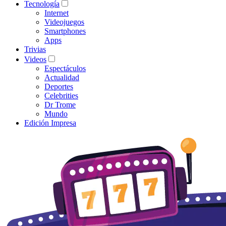
Tecnología
Internet
Videojuegos
Smartphones
Apps
Trivias
Videos
Espectáculos
Actualidad
Deportes
Celebrities
Dr Trome
Mundo
Edición Impresa