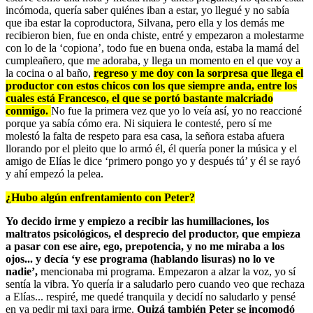
incómoda, quería saber quiénes iban a estar, yo llegué y no sabía
que iba estar la coproductora, Silvana, pero ella y los demás me
recibieron bien, fue en onda chiste, entré y empezaron a molestarme
con lo de la ‘copiona’, todo fue en buena onda, estaba la mamá del
cumpleañero, que me adoraba, y llega un momento en el que voy a
la cocina o al baño,
regreso y me doy con la sorpresa que llega el
productor con estos chicos con los que siempre anda, entre los
cuales está Francesco, el que se portó bastante malcriado
conmigo.
No fue la primera vez que yo lo veía así, yo no reaccioné
porque ya sabía cómo era. Ni siquiera le contesté, pero sí me
molestó la falta de respeto para esa casa, la señora estaba afuera
llorando por el pleito que lo armó él, él quería poner la música y el
amigo de Elías le dice ‘primero pongo yo y después tú’ y él se rayó
y ahí empezó la pelea.
¿Hubo algún enfrentamiento con Peter?
Yo decido irme y empiezo a recibir las humillaciones, los
maltratos psicológicos, el desprecio del productor, que empieza
a pasar con ese aire, ego, prepotencia, y no me miraba a los
ojos... y decía ‘y ese programa (hablando lisuras) no lo ve
nadie’,
mencionaba mi programa. Empezaron a alzar la voz, yo sí
sentía la vibra. Yo quería ir a saludarlo pero cuando veo que rechaza
a Elías... respiré, me quedé tranquila y decidí no saludarlo y pensé
en ya pedir mi taxi para irme.
Quizá también Peter se incomodó