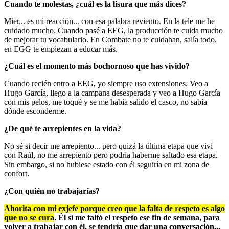
Cuando te molestas, ¿cuál es la lisura que más dices?
Mier... es mi reacción... con esa palabra reviento. En la tele me he
cuidado mucho. Cuando pasé a EEG, la producción te cuida mucho
de mejorar tu vocabulario. En Combate no te cuidaban, salía todo,
en EGG te empiezan a educar más.
¿Cuál es el momento más bochornoso que has vivido?
Cuando recién entro a EEG, yo siempre uso extensiones. Veo a
Hugo García, llego a la campana desesperada y veo a Hugo García
con mis pelos, me toqué y se me había salido el casco, no sabía
dónde esconderme.
¿De qué te arrepientes en la vida?
No sé si decir me arrepiento... pero quizá la última etapa que viví
con Raúl, no me arrepiento pero podría haberme saltado esa etapa.
Sin embargo, si no hubiese estado con él seguiría en mi zona de
confort.
¿Con quién no trabajarías?
Ahorita con mi exjefe porque creo que la falta de respeto es algo
que no se cura
. Él sí me faltó el respeto ese fin de semana, para
volver a trabajar con él, se tendría que dar una conversación...