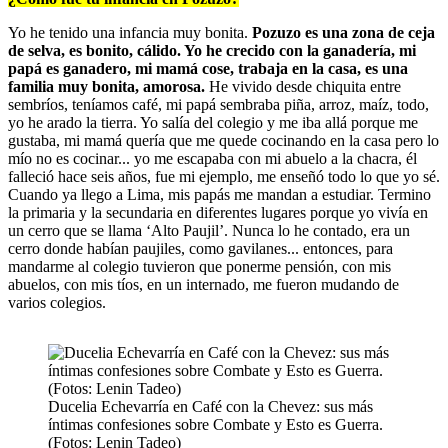
Yo he tenido una infancia muy bonita.
Pozuzo es una zona de ceja
de selva, es bonito, cálido. Yo he crecido con la ganadería, mi
papá es ganadero, mi mamá cose, trabaja en la casa, es una
familia muy bonita, amorosa.
He vivido desde chiquita entre
sembríos, teníamos café, mi papá sembraba piña, arroz, maíz, todo,
yo he arado la tierra. Yo salía del colegio y me iba allá porque me
gustaba, mi mamá quería que me quede cocinando en la casa pero lo
mío no es cocinar... yo me escapaba con mi abuelo a la chacra, él
falleció hace seis años, fue mi ejemplo, me enseñó todo lo que yo sé.
Cuando ya llego a Lima, mis papás me mandan a estudiar. Termino
la primaria y la secundaria en diferentes lugares porque yo vivía en
un cerro que se llama ‘Alto Paujil’. Nunca lo he contado, era un
cerro donde habían paujiles, como gavilanes... entonces, para
mandarme al colegio tuvieron que ponerme pensión, con mis
abuelos, con mis tíos, en un internado, me fueron mudando de
varios colegios.
Ducelia Echevarría en Café con la Chevez: sus más
íntimas confesiones sobre Combate y Esto es Guerra.
(Fotos: Lenin Tadeo)