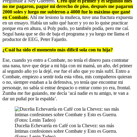
Pregúntale a Ney Guerrero.
Creo que el primer y el segundo mes
no me pagaron, pagué mi derecho de piso, después me pagaron
2000 soles y luego me subieron a 4000 fue lo máximo que gané
en Combate.
Ahí me lesiono la muñeca, tuve una fractura expuesta
en un ensayo. Había un salto qué hacer y yo no lo quise practicar
porque era en altura, si Poly pudo, yo también podía, pero me caí.
Seguí hasta que se dio de baja el programa y ya luego me llama el
productor de EEG, Peter Fajardo.
¿Cuál ha sido el momento más difícil sola con tu hija?
Ese, cuando yo entro a Combate, no tenía el dinero para contratar
una nana, tuve que dejar a mi hija con mi mamá, un año, del primer
al segundo año yo la dejé, ese fue el año que yo más sufrí. Entro a
Combate, empiezo a sentir toda esta vibra, mis compañeros quieran
o no, siempre estaban a la defensiva, yo tenía que encontrar mi
personaje, no sabía si entrar despacio o entrar como yo era, frontal.
Zumba me fue guiando, me decía ‘acá nadie es tu amigo, te van a
dar un puñal por la espalda’.
Ducelia Echevarría en Café con la Chevez: sus más
íntimas confesiones sobre Combate y Esto es Guerra.
(Fotos: Lenin Tadeo)