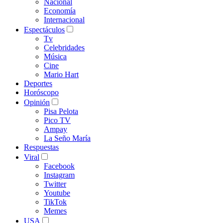
Nacional
Economía
Internacional
Espectáculos
Tv
Celebridades
Música
Cine
Mario Hart
Deportes
Horóscopo
Opinión
Pisa Pelota
Pico TV
Ampay
La Seño María
Respuestas
Viral
Facebook
Instagram
Twitter
Youtube
TikTok
Memes
USA