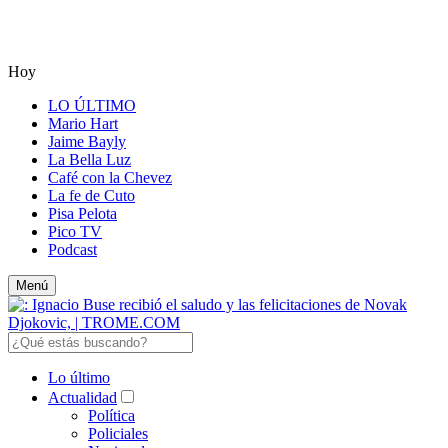
Hoy
LO ÚLTIMO
Mario Hart
Jaime Bayly
La Bella Luz
Café con la Chevez
La fe de Cuto
Pisa Pelota
Pico TV
Podcast
Menú
Lo último
Actualidad
Política
Policiales