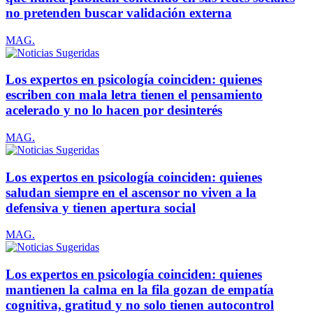
no pretenden buscar validación externa
MAG.
Los expertos en psicología coinciden: quienes
escriben con mala letra tienen el pensamiento
acelerado y no lo hacen por desinterés
MAG.
Los expertos en psicología coinciden: quienes
saludan siempre en el ascensor no viven a la
defensiva y tienen apertura social
MAG.
Los expertos en psicología coinciden: quienes
mantienen la calma en la fila gozan de empatía
cognitiva, gratitud y no solo tienen autocontrol