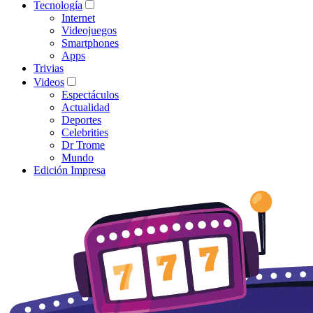
Tecnología
Internet
Videojuegos
Smartphones
Apps
Trivias
Videos
Espectáculos
Actualidad
Deportes
Celebrities
Dr Trome
Mundo
Edición Impresa