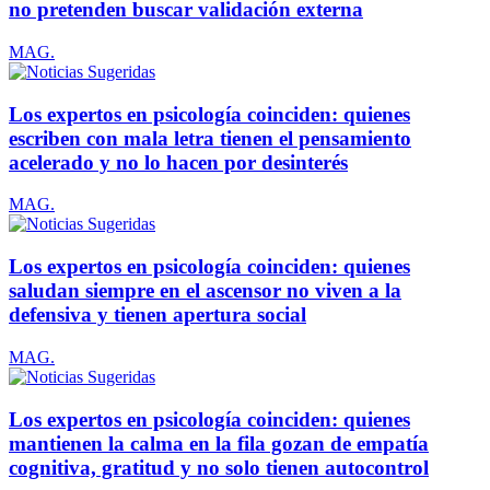
no pretenden buscar validación externa
MAG.
Los expertos en psicología coinciden: quienes
escriben con mala letra tienen el pensamiento
acelerado y no lo hacen por desinterés
MAG.
Los expertos en psicología coinciden: quienes
saludan siempre en el ascensor no viven a la
defensiva y tienen apertura social
MAG.
Los expertos en psicología coinciden: quienes
mantienen la calma en la fila gozan de empatía
cognitiva, gratitud y no solo tienen autocontrol