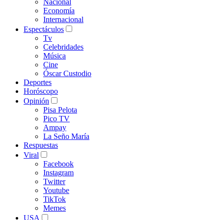
Nacional
Economía
Internacional
Espectáculos
Tv
Celebridades
Música
Cine
Óscar Custodio
Deportes
Horóscopo
Opinión
Pisa Pelota
Pico TV
Ampay
La Seño María
Respuestas
Viral
Facebook
Instagram
Twitter
Youtube
TikTok
Memes
USA