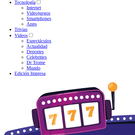
Tecnología
Internet
Videojuegos
Smartphones
Apps
Trivias
Videos
Espectáculos
Actualidad
Deportes
Celebrities
Dr Trome
Mundo
Edición Impresa