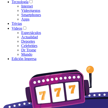
Tecnología
Internet
Videojuegos
Smartphones
Apps
Trivias
Videos
Espectáculos
Actualidad
Deportes
Celebrities
Dr Trome
Mundo
Edición Impresa