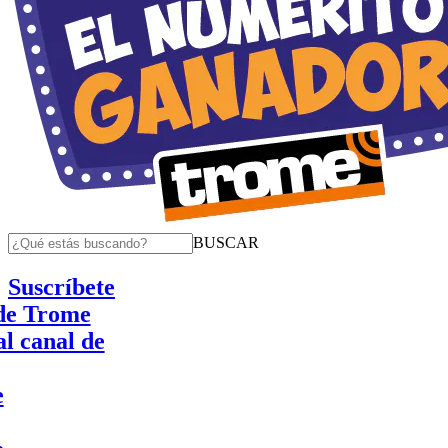
BUSCAR
Suscríbete
rome
nal de