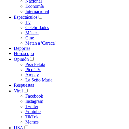
Nacional
Economía
Internacional
Espectáculos
Tv
Celebridades
Música
Cine
Matan a 'Careca'
Deportes
Horóscopo
Opinión
Pisa Pelota
Pico TV
Ampay
La Seño María
Respuestas
Viral
Facebook
Instagram
Twitter
Youtube
TikTok
Memes
USA