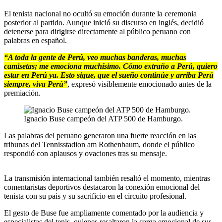
El tenista nacional no ocultó su emoción durante la ceremonia
posterior al partido. Aunque inició su discurso en inglés, decidió
detenerse para dirigirse directamente al público peruano con
palabras en español.
“A toda la gente de Perú, veo muchas banderas, muchas
camisetas; me emociona muchísimo. Cómo extraño a Perú, quiero
estar en Perú ya. Esto sigue, que el sueño continúe y arriba Perú
siempre, viva Perú”
, expresó visiblemente emocionado antes de la
premiación.
Ignacio Buse campeón del ATP 500 de Hamburgo.
Las palabras del peruano generaron una fuerte reacción en las
tribunas del Tennisstadion am Rothenbaum, donde el público
respondió con aplausos y ovaciones tras su mensaje.
La transmisión internacional también resaltó el momento, mientras
comentaristas deportivos destacaron la conexión emocional del
tenista con su país y su sacrificio en el circuito profesional.
El gesto de Buse fue ampliamente comentado por la audiencia y
especialistas del tenis, quienes resaltaron la carga emocional de sus