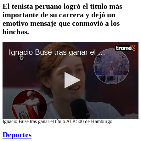
El tenista peruano logró el título más
importante de su carrera y dejó un
emotivo mensaje que conmovió a los
hinchas.
Ignacio Buse tras ganar el título ATP 500 de Hamburgo
0
Ignacio Buse tras ganar el título ATP 500 de Hamburgo
seconds
of
Deportes
33
seconds