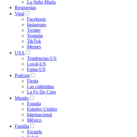
La Seño María
Respuestas
Viral
Facebook
Instagram
Twitter
Youtube
TikTok
Memes
USA
Tendencias-US
Local-US
Fama-US
Podcast
Fiesta
Las calientitas
La Fe De Cuto
Mundo
España
Estados Unidos
Internacional
México
Familia
Escuela