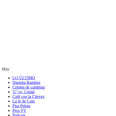
Hoy
LO ÚLTIMO
Darinka Ramírez
Crimen de cambista
'U' vs. Cristal
Café con la Chevez
La fe de Cuto
Pisa Pelota
Pico TV
Podcast