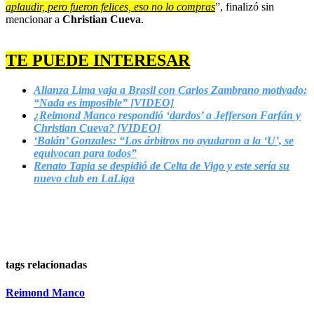
aplaudir, pero fueron felices, eso no lo compras
”, finalizó sin
mencionar a
Christian Cueva
.
TE PUEDE INTERESAR
Alianza Lima vaja a Brasil con Carlos Zambrano motivado:
“Nada es imposible” [VIDEO]
¿Reimond Manco respondió ‘dardos’ a Jefferson Farfán y
Christian Cueva? [VIDEO]
‘Balán’ Gonzales: “Los árbitros no ayudaron a la ‘U’, se
equivocan para todos”
Renato Tapia se despidió de Celta de Vigo y este sería su
nuevo club en LaLiga
tags relacionadas
Reimond Manco