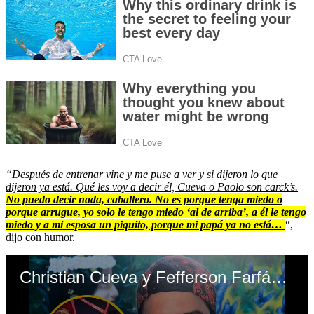
“Después de entrenar vine y me puse a ver y si dijeron lo que
dijeron ya está. Qué les voy a decir él, Cueva o Paolo son carck’s.
No puedo decir nada, caballero. No es porque tenga miedo o
porque arrugue, yo solo le tengo miedo ‘al de arriba’, a él le tengo
miedo y a mi esposa un piquito, porque mi papá ya no está…
“,
dijo con humor.
Christian Cueva y Fefferson Farfán reciben respuesta de Reimond Manco (video: Enfocados)