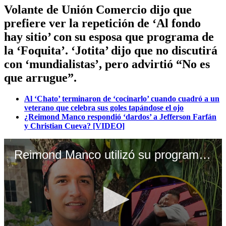
Volante de Unión Comercio dijo que
prefiere ver la repetición de ‘Al fondo
hay sitio’ con su esposa que programa de
la ‘Foquita’. ‘Jotita’ dijo que no discutirá
con ‘mundialistas’, pero advirtió “No es
que arrugue”.
Al ‘Chato’ terminaron de ‘cocinarlo’ cuando cuadró a un
veterano que celebra sus goles tapándose el ojo
¿Reimond Manco respondió ‘dardos’ a Jefferson Farfán
y Christian Cueva? [VIDEO]
Reimond Manco utilizó su programa para respoderle a Jefferson Farfán y Christian Cueva (Video: Cojo y Manco)