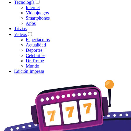
Tecnología
Internet
Videojuegos
Smartphones
Apps
Trivias
Videos
Espectáculos
Actualidad
Deportes
Celebrities
Dr Trome
Mundo
Edición Impresa