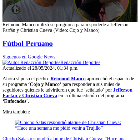
0
Reimond Manco utilizó su programa para respoderle a Jefferson
seconds
Farfán y Christian Cueva (Video: Cojo y Manco)
of
3
Fútbol Peruano
minutes,
34
seconds
Síguenos en Google News
Redacción Deportes
Actualizado el 28/05/2024, 01:34 p.m.
Ahora sí puso el pecho.
Reimond Manco
aprovechó el espacio de
su programa
‘Cojo y Manco’
para responder a sus miles de
seguidores quienes le advirtieron que fue ‘señalado’ por
Jefferson
Farfán
y
Christian Cueva
en la última edición del programa
‘Enfocados
’.
Mira también:
Chicho Salas respondió ataque de Christian Cueva: “Hace una