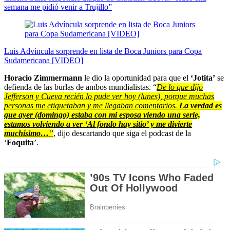
semana me pidió venir a Trujillo”
Luis Advíncula sorprende en lista de Boca Juniors para Copa
Sudamericana [VIDEO]
Horacio Zimmermann
le dio la oportunidad para que el
‘Jotita’
se
defienda de las burlas de ambos mundialistas. “
De lo que dijo
Jefferson y Cueva recién lo pude ver hoy (lunes), porque muchas
personas me etiquetaban y me llegaban comentarios.
La verdad es
que ayer (domingo) estaba con mi esposa viendo una serie,
estamos volviendo a ver ‘Al fondo hay sitio’ y me divierte
muchísimo…
”
, dijo descartando que siga el podcast de la
‘
Foquita
’.