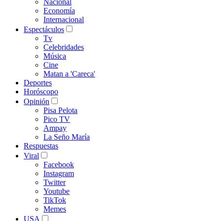
Nacional
Economía
Internacional
Espectáculos
Tv
Celebridades
Música
Cine
Matan a 'Careca'
Deportes
Horóscopo
Opinión
Pisa Pelota
Pico TV
Ampay
La Seño María
Respuestas
Viral
Facebook
Instagram
Twitter
Youtube
TikTok
Memes
USA