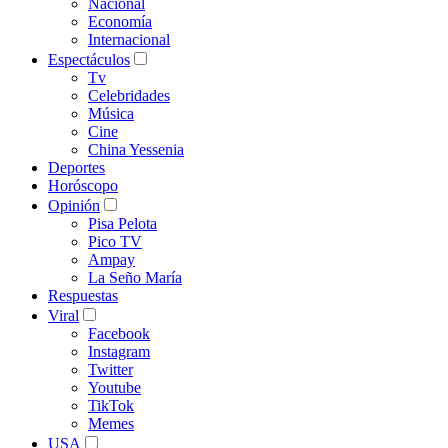
Nacional
Economía
Internacional
Espectáculos
Tv
Celebridades
Música
Cine
China Yessenia
Deportes
Horóscopo
Opinión
Pisa Pelota
Pico TV
Ampay
La Seño María
Respuestas
Viral
Facebook
Instagram
Twitter
Youtube
TikTok
Memes
USA