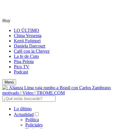
Hoy
LO ÚLTIMO
China Yessenia
Kenji Fujimori
Daniela Darcourt
Café con la Chevez
La fe de Cuto
Pisa Pelota
Pico TV
Podcast
Menú
Lo último
Actualidad
Política
Policiales