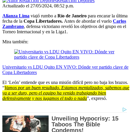
Redacción Deportes
Actualizado el 27/05/2024, 08:52 p.m.
Alianza Lima
viajó rumbo a
Río de Janeiro
para encarar la última
fecha de la
Copa Libertadores.
Antes de abordar el vuelo
Carlos
Zambrano
, defensa victoriano reveló los objetivos del grupo en el
Torneo Internacional y en la Liga1.
Mira también:
Universitario vs LDU Quito EN VIVO: Dónde ver partido clave de
Copa Libertadores
El ‘León’ entiende que es una misión difícil pero no baja los brazos.
“
Vamos por un buen resultado. Estamos mentalizados, sabemos que
va a ser duro, pero el equipo ha venido trabajando bien
defensivamente y nos jugamos el todo o nada
”, expresó.