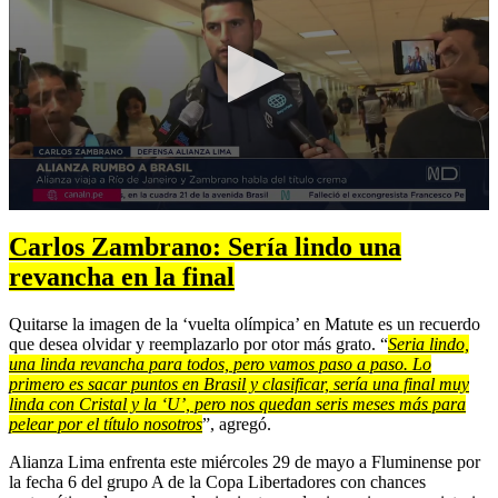
0
seconds
Carlos Zambrano: Sería lindo una
of
1
revancha en la final
minute,
5
Quitarse la imagen de la ‘vuelta olímpica’ en Matute es un recuerdo
seconds
que desea olvidar y reemplazarlo por otor más grato. “
Seria lindo,
una linda revancha para todos, pero vamos paso a paso. Lo
primero es sacar puntos en Brasil y clasificar, sería una final muy
linda con Cristal y la ‘U’, pero nos quedan seris meses más para
pelear por el título nosotros
”, agregó.
Alianza Lima enfrenta este miércoles 29 de mayo a Fluminense por
la fecha 6 del grupo A de la Copa Libertadores con chances