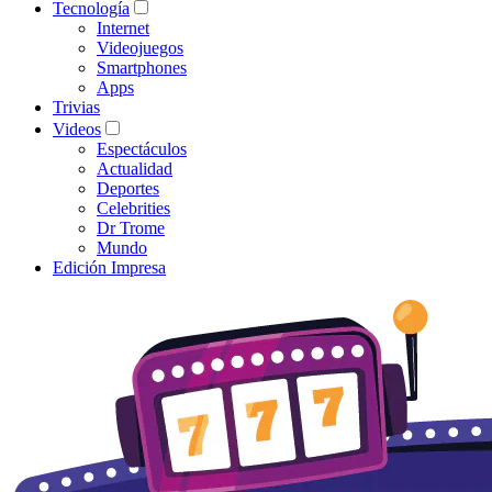
Tecnología
Internet
Videojuegos
Smartphones
Apps
Trivias
Videos
Espectáculos
Actualidad
Deportes
Celebrities
Dr Trome
Mundo
Edición Impresa