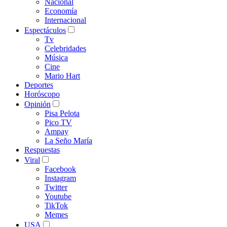
Nacional
Economía
Internacional
Espectáculos
Tv
Celebridades
Música
Cine
Mario Hart
Deportes
Horóscopo
Opinión
Pisa Pelota
Pico TV
Ampay
La Seño María
Respuestas
Viral
Facebook
Instagram
Twitter
Youtube
TikTok
Memes
USA