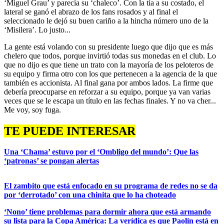
‘Miguel Grau’ y parecía su ‘chaleco’. Con la tía a su costado, el
lateral se ganó el abrazo de los fans rosados y al final el
seleccionado le dejó su buen cariño a la hincha número uno de la
‘Misilera’. Lo justo...
La gente está volando con su presidente luego que dijo que es más
chelero que todos, porque invirtió todas sus monedas en el club. Lo
que no dijo es que tiene un trato con la mayoría de los peloteros de
su equipo y firma otro con los que pertenecen a la agencia de la que
también es accionista. Al final gana por ambos lados. La firme que
debería preocuparse en reforzar a su equipo, porque ya van varias
veces que se le escapa un título en las fechas finales. Y no va cher...
Me voy, soy fuga.
TE PUEDE INTERESAR
Una ‘Chama’ estuvo por el ‘Ombligo del mundo’: Que las
‘patronas’ se pongan alertas
El zambito que está enfocado en su programa de redes no se da
por ‘derrotado’ con una chinita que lo ha choteado
‘Nono’ tiene problemas para dormir ahora que está armando
su lista para la Copa América: La verídica es que Paolín está en