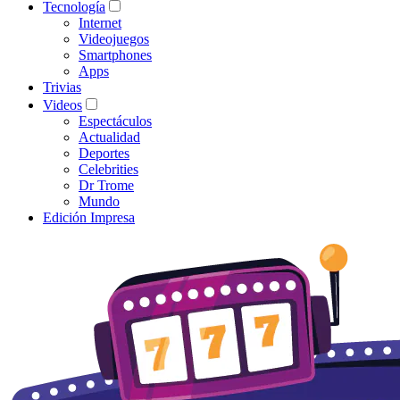
Tecnología
Internet
Videojuegos
Smartphones
Apps
Trivias
Videos
Espectáculos
Actualidad
Deportes
Celebrities
Dr Trome
Mundo
Edición Impresa