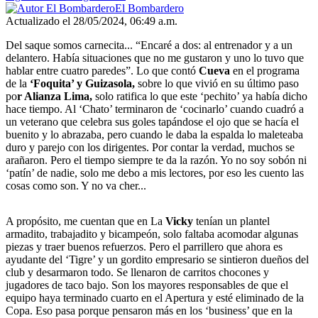
El Bombardero
Actualizado el 28/05/2024, 06:49 a.m.
Del saque somos carnecita... “Encaré a dos: al entrenador y a un
delantero. Había situaciones que no me gustaron y uno lo tuvo que
hablar entre cuatro paredes”. Lo que contó
Cueva
en el programa
de la
‘Foquita’ y Guizasola,
sobre lo que vivió en su último paso
po
r Alianza Lima,
solo ratifica lo que este ‘pechito’ ya había dicho
hace tiempo. Al ‘Chato’ terminaron de ‘cocinarlo’ cuando cuadró a
un veterano que celebra sus goles tapándose el ojo que se hacía el
buenito y lo abrazaba, pero cuando le daba la espalda lo maleteaba
duro y parejo con los dirigentes. Por contar la verdad, muchos se
arañaron. Pero el tiempo siempre te da la razón. Yo no soy sobón ni
‘patín’ de nadie, solo me debo a mis lectores, por eso les cuento las
cosas como son. Y no va cher...
A propósito, me cuentan que en La
Vicky
tenían un plantel
armadito, trabajadito y bicampeón, solo faltaba acomodar algunas
piezas y traer buenos refuerzos. Pero el parrillero que ahora es
ayudante del ‘Tigre’ y un gordito empresario se sintieron dueños del
club y desarmaron todo. Se llenaron de carritos chocones y
jugadores de taco bajo. Son los mayores responsables de que el
equipo haya terminado cuarto en el Apertura y esté eliminado de la
Copa. Eso pasa porque pensaron más en los ‘business’ que en la