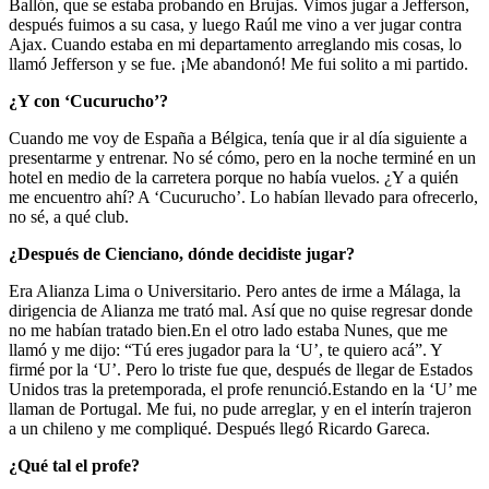
Ballón, que se estaba probando en Brujas. Vimos jugar a Jefferson,
después fuimos a su casa, y luego Raúl me vino a ver jugar contra
Ajax. Cuando estaba en mi departamento arreglando mis cosas, lo
llamó Jefferson y se fue. ¡Me abandonó! Me fui solito a mi partido.
¿Y con ‘Cucurucho’?
Cuando me voy de España a Bélgica, tenía que ir al día siguiente a
presentarme y entrenar. No sé cómo, pero en la noche terminé en un
hotel en medio de la carretera porque no había vuelos. ¿Y a quién
me encuentro ahí? A ‘Cucurucho’. Lo habían llevado para ofrecerlo,
no sé, a qué club.
¿Después de Cienciano, dónde decidiste jugar?
Era Alianza Lima o Universitario. Pero antes de irme a Málaga, la
dirigencia de Alianza me trató mal. Así que no quise regresar donde
no me habían tratado bien.En el otro lado estaba Nunes, que me
llamó y me dijo: “Tú eres jugador para la ‘U’, te quiero acá”. Y
firmé por la ‘U’. Pero lo triste fue que, después de llegar de Estados
Unidos tras la pretemporada, el profe renunció.Estando en la ‘U’ me
llaman de Portugal. Me fui, no pude arreglar, y en el interín trajeron
a un chileno y me compliqué. Después llegó Ricardo Gareca.
¿Qué tal el profe?