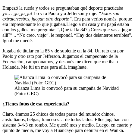
Empezó la rueda y todos se preguntaban qué deporte practicaba
yo…
¡ja, ja, ja!
Lo vi a Paolo y a Jefferson y dije:
“Estos son
extraterrestres, juegan otro deporte”
. Era para verlos nomás, porque
era impresionante lo que jugaban.Llego a mi casa y mi papá estaba
con los gallos, me pregunta: “¿Qué tal la 84? ¿Crees que vas a jugar
allí?”... “No creo, viejo”, le respondí. “Hay dos delanteros terribles”.
Igual me quedé.
Jugaba de titular en la 85 y de suplente en la 84. Un rato era por
Paolo y otro rato por Jefferson. Jugamos el campeonato de la
Federación, campeonamos, y después me dicen que me iba a
Holanda. Me fui un mes para allá, imagínate.
Alianza Lima lo convocó para su campaña de Navidad
(Foto: GEC)
¿Tienes fotos de esa experiencia?
Claro, éramos 25 chicos de todas partes del mundo: chinos,
australianos, belgas, franceses… de todos lados. Ellos jugaban con
sistema 3-4-3 en rombo. Me quedé mes y medio. Luego, en cuarto y
quinto de media, me voy a Huancayo para debutar en el Wanka.