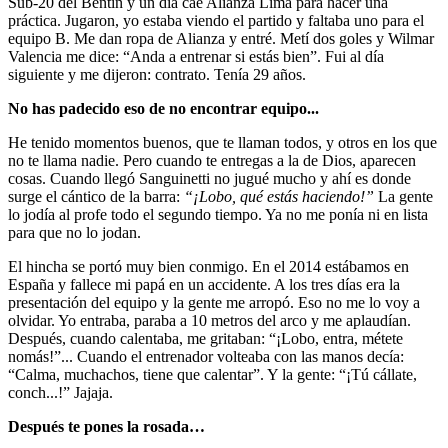
Sub-20 del Bentín y un día cae Alianza Lima para hacer una
práctica. Jugaron, yo estaba viendo el partido y faltaba uno para el
equipo B. Me dan ropa de Alianza y entré. Metí dos goles y Wilmar
Valencia me dice: “Anda a entrenar si estás bien”. Fui al día
siguiente y me dijeron: contrato. Tenía 29 años.
No has padecido eso de no encontrar equipo...
He tenido momentos buenos, que te llaman todos, y otros en los que
no te llama nadie. Pero cuando te entregas a la de Dios, aparecen
cosas. Cuando llegó Sanguinetti no jugué mucho y ahí es donde
surge el cántico de la barra:
“¡Lobo, qué estás haciendo!”
La gente
lo jodía al profe todo el segundo tiempo. Ya no me ponía ni en lista
para que no lo jodan.
El hincha se portó muy bien conmigo. En el 2014 estábamos en
España y fallece mi papá en un accidente. A los tres días era la
presentación del equipo y la gente me arropó. Eso no me lo voy a
olvidar. Yo entraba, paraba a 10 metros del arco y me aplaudían.
Después, cuando calentaba, me gritaban: “¡Lobo, entra, métete
nomás!”... Cuando el entrenador volteaba con las manos decía:
“Calma, muchachos, tiene que calentar”. Y la gente: “¡Tú cállate,
conch...!” Jajaja.
Después te pones la rosada…