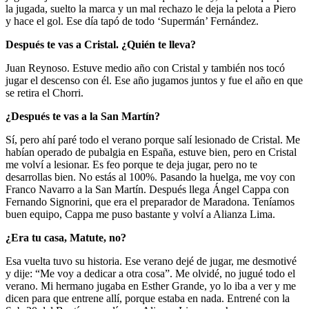
la jugada, suelto la marca y un mal rechazo le deja la pelota a Piero
y hace el gol. Ese día tapó de todo ‘Supermán’ Fernández.
Después te vas a Cristal. ¿Quién te lleva?
Juan Reynoso. Estuve medio año con Cristal y también nos tocó
jugar el descenso con él. Ese año jugamos juntos y fue el año en que
se retira el Chorri.
¿Después te vas a la San Martín?
Sí, pero ahí paré todo el verano porque salí lesionado de Cristal. Me
habían operado de pubalgia en España, estuve bien, pero en Cristal
me volví a lesionar. Es feo porque te deja jugar, pero no te
desarrollas bien. No estás al 100%. Pasando la huelga, me voy con
Franco Navarro a la San Martín. Después llega Ángel Cappa con
Fernando Signorini, que era el preparador de Maradona. Teníamos
buen equipo, Cappa me puso bastante y volví a Alianza Lima.
¿Era tu casa, Matute, no?
Esa vuelta tuvo su historia. Ese verano dejé de jugar, me desmotivé
y dije: “Me voy a dedicar a otra cosa”. Me olvidé, no jugué todo el
verano. Mi hermano jugaba en Esther Grande, yo lo iba a ver y me
dicen para que entrene allí, porque estaba en nada. Entrené con la