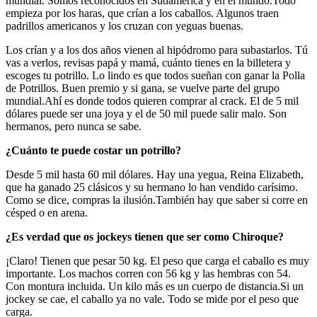
mundial. Somos reconocidos en Sudamérica y en el mundo.Todo
empieza por los haras, que crían a los caballos. Algunos traen
padrillos americanos y los cruzan con yeguas buenas.
Los crían y a los dos años vienen al hipódromo para subastarlos. Tú
vas a verlos, revisas papá y mamá, cuánto tienes en la billetera y
escoges tu potrillo. Lo lindo es que todos sueñan con ganar la Polla
de Potrillos. Buen premio y si gana, se vuelve parte del grupo
mundial.Ahí es donde todos quieren comprar al crack. El de 5 mil
dólares puede ser una joya y el de 50 mil puede salir malo. Son
hermanos, pero nunca se sabe.
¿Cuánto te puede costar un potrillo?
Desde 5 mil hasta 60 mil dólares. Hay una yegua, Reina Elizabeth,
que ha ganado 25 clásicos y su hermano lo han vendido carísimo.
Como se dice, compras la ilusión.También hay que saber si corre en
césped o en arena.
¿Es verdad que os jockeys tienen que ser como Chiroque?
¡Claro! Tienen que pesar 50 kg. El peso que carga el caballo es muy
importante. Los machos corren con 56 kg y las hembras con 54.
Con montura incluida. Un kilo más es un cuerpo de distancia.Si un
jockey se cae, el caballo ya no vale. Todo se mide por el peso que
carga.