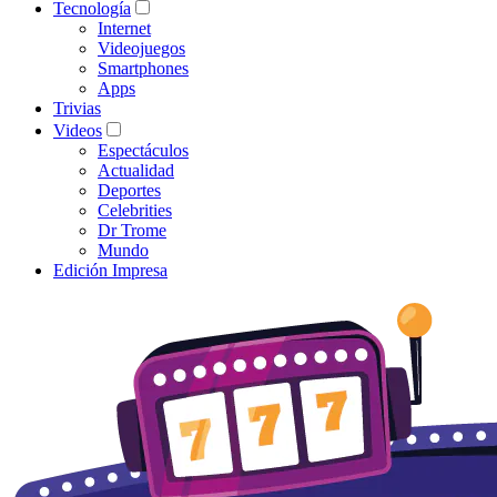
Tecnología
Internet
Videojuegos
Smartphones
Apps
Trivias
Videos
Espectáculos
Actualidad
Deportes
Celebrities
Dr Trome
Mundo
Edición Impresa