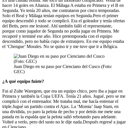
Es una ciudad bonita. Me tocó un momento complicado. Venía de
hacer 14 goles en Alianza. El Málaga A estaba en Primera y el B en
Segunda. Yo tenía 20 años, me contrataron por cinco temporadas.
Solo el Real y Málaga tenían equipos en Segunda.Pero el primer
equipo descendió y todo se complicó. Era el goleador y tenía ofertas
del Betis, pero me lesioné. Ahí también falló el representante,
porque como jugador de Segunda no podía jugar en Primera. Me
recuperé y terminé ese año. Hice pretemporada con el equipo
descendido, pero no había cupo de extranjero. En ese equipo estaba
el ‘Chengue’ Morales. No se quiso ir y me tuve que ir a Bélgica.
Juan Diego en su paso por Cienciano del Cusco (Foto:
GEC)
¿A qué equipo fuiste?
Fui al Zulte Waregem, que era un equipo chico, pero iba a jugar en
Primera y también la Copa UEFA. Tenía 21 años. Jugué, pero se me
complicó con el entrenador. Me trataba mal, me hacía entrenar el
triple.Jugué un partido contra el Ajax. La ‘Momia’ Jaap Stam, en
una dividida, yo paro la pelota de pecho y por detrás me mete una
patada en la espalda que la pelota salió rebotando para adelante.
Volteé a verlo, pero del susto no le dije nada.Después regresé a jugar
en Cienciano.