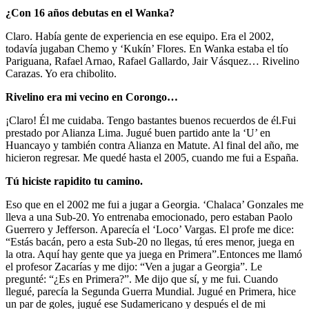
¿Con 16 años debutas en el Wanka?
Claro. Había gente de experiencia en ese equipo. Era el 2002,
todavía jugaban Chemo y ‘Kukín’ Flores. En Wanka estaba el tío
Pariguana, Rafael Arnao, Rafael Gallardo, Jair Vásquez… Rivelino
Carazas. Yo era chibolito.
Rivelino era mi vecino en Corongo…
¡Claro! Él me cuidaba. Tengo bastantes buenos recuerdos de él.Fui
prestado por Alianza Lima. Jugué buen partido ante la ‘U’ en
Huancayo y también contra Alianza en Matute. Al final del año, me
hicieron regresar. Me quedé hasta el 2005, cuando me fui a España.
Tú hiciste rapidito tu camino.
Eso que en el 2002 me fui a jugar a Georgia. ‘Chalaca’ Gonzales me
lleva a una Sub-20. Yo entrenaba emocionado, pero estaban Paolo
Guerrero y Jefferson. Aparecía el ‘Loco’ Vargas. El profe me dice:
“Estás bacán, pero a esta Sub-20 no llegas, tú eres menor, juega en
la otra. Aquí hay gente que ya juega en Primera”.Entonces me llamó
el profesor Zacarías y me dijo: “Ven a jugar a Georgia”. Le
pregunté: “¿Es en Primera?”. Me dijo que sí, y me fui. Cuando
llegué, parecía la Segunda Guerra Mundial. Jugué en Primera, hice
un par de goles, jugué ese Sudamericano y después el de mi