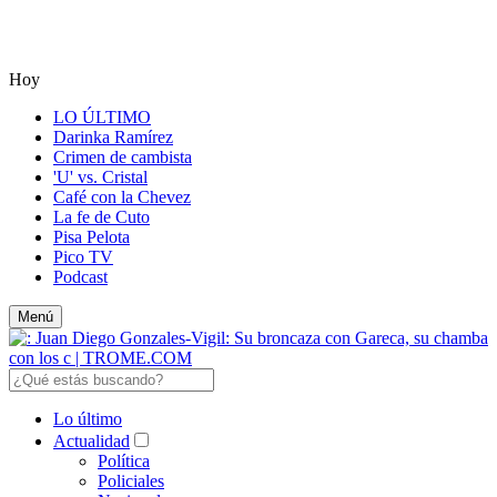
Hoy
LO ÚLTIMO
Darinka Ramírez
Crimen de cambista
'U' vs. Cristal
Café con la Chevez
La fe de Cuto
Pisa Pelota
Pico TV
Podcast
Menú
Lo último
Actualidad
Política
Policiales