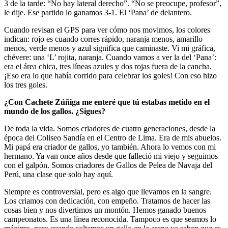
3 de la tarde: “No hay lateral derecho”. “No se preocupe, profesor”,
le dije. Ese partido lo ganamos 3-1. El ‘Pana’ de delantero.
Cuando revisan el GPS para ver cómo nos movimos, los colores
indican: rojo es cuando corres rápido, naranja menos, amarillo
menos, verde menos y azul significa que caminaste. Vi mi gráfica,
chévere: una ‘L’ rojita, naranja. Cuando vamos a ver la del ‘Pana’:
era el área chica, tres líneas azules y dos rojas fuera de la cancha.
¡Eso era lo que había corrido para celebrar los goles! Con eso hizo
los tres goles.
¿Con Cachete Zúñiga me enteré que tú estabas metido en el
mundo de los gallos. ¿Sigues?
De toda la vida. Somos criadores de cuatro generaciones, desde la
época del Coliseo Sandía en el Centro de Lima. Era de mis abuelos.
Mi papá era criador de gallos, yo también. Ahora lo vemos con mi
hermano. Ya van once años desde que falleció mi viejo y seguimos
con el galpón. Somos criadores de Gallos de Pelea de Navaja del
Perú, una clase que solo hay aquí.
Siempre es controversial, pero es algo que llevamos en la sangre.
Los criamos con dedicación, con empeño. Tratamos de hacer las
cosas bien y nos divertimos un montón. Hemos ganado buenos
campeonatos. Es una línea reconocida. Tampoco es que seamos lo