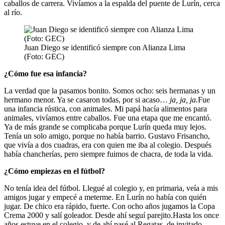
caballos de carrera. Vivíamos a la espalda del puente de Lurín, cerca
al río.
Juan Diego se identificó siempre con Alianza Lima
(Foto: GEC)
¿Cómo fue esa infancia?
La verdad que la pasamos bonito. Somos ocho: seis hermanas y un
hermano menor. Ya se casaron todas, por si acaso…
ja, ja, ja.
Fue
una infancia rústica, con animales. Mi papá hacía alimentos para
animales, vivíamos entre caballos. Fue una etapa que me encantó.
Ya de más grande se complicaba porque Lurín queda muy lejos.
Tenía un solo amigo, porque no había barrio. Gustavo Frisancho,
que vivía a dos cuadras, era con quien me iba al colegio. Después
había chancherías, pero siempre fuimos de chacra, de toda la vida.
¿Cómo empiezas en el fútbol?
No tenía idea del fútbol. Llegué al colegio y, en primaria, veía a mis
amigos jugar y empecé a meterme. En Lurín no había con quién
jugar. De chico era rápido, fuerte. Con ocho años jugamos la Copa
Crema 2000 y salí goleador. Desde ahí seguí parejito.Hasta los once
años estuve en el colegio, y de ahí pasé al Regatas, de invitado