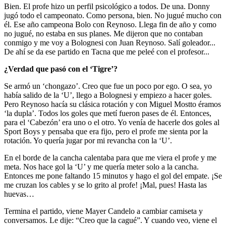
Bien. El profe hizo un perfil psicológico a todos. De una. Donny
jugó todo el campeonato. Como persona, bien. No jugué mucho con
él. Ese año campeona Bolo con Reynoso. Llega fin de año y como
no jugué, no estaba en sus planes. Me dijeron que no contaban
conmigo y me voy a Bolognesi con Juan Reynoso. Salí goleador...
De ahí se da ese partido en Tacna que me peleé con el profesor...
¿Verdad que pasó con el ‘Tigre’?
Se armó un ‘chongazo’. Creo que fue un poco por ego. O sea, yo
había salido de la ‘U’, llego a Bolognesi y empiezo a hacer goles.
Pero Reynoso hacía su clásica rotación y con Miguel Mostto éramos
‘la dupla’. Todos los goles que metí fueron pases de él. Entonces,
para el ‘Cabezón’ era uno o el otro. Yo venía de hacerle dos goles al
Sport Boys y pensaba que era fijo, pero el profe me sienta por la
rotación. Yo quería jugar por mi revancha con la ‘U’.
En el borde de la cancha calentaba para que me viera el profe y me
meta. Nos hace gol la ‘U’ y me quería meter solo a la cancha.
Entonces me pone faltando 15 minutos y hago el gol del empate. ¡Se
me cruzan los cables y se lo grito al profe! ¡Mal, pues! Hasta las
huevas…
Termina el partido, viene Mayer Candelo a cambiar camiseta y
conversamos. Le dije: “Creo que la cagué”. Y cuando veo, viene el