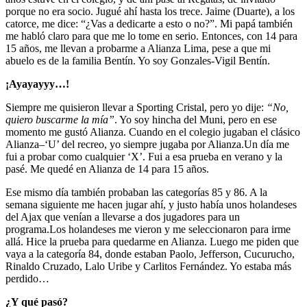
porque no era socio. Jugué ahí hasta los trece. Jaime (Duarte), a los
catorce, me dice: “¿Vas a dedicarte a esto o no?”. Mi papá también
me habló claro para que me lo tome en serio. Entonces, con 14 para
15 años, me llevan a probarme a Alianza Lima, pese a que mi
abuelo es de la familia Bentín. Yo soy Gonzales-Vigil Bentín.
¡Ayayayyy…!
Siempre me quisieron llevar a Sporting Cristal, pero yo dije:
“No,
quiero buscarme la mía”
. Yo soy hincha del Muni, pero en ese
momento me gustó Alianza. Cuando en el colegio jugaban el clásico
Alianza–‘U’ del recreo, yo siempre jugaba por Alianza.Un día me
fui a probar como cualquier ‘X’. Fui a esa prueba en verano y la
pasé. Me quedé en Alianza de 14 para 15 años.
Ese mismo día también probaban las categorías 85 y 86. A la
semana siguiente me hacen jugar ahí, y justo había unos holandeses
del Ajax que venían a llevarse a dos jugadores para un
programa.Los holandeses me vieron y me seleccionaron para irme
allá. Hice la prueba para quedarme en Alianza. Luego me piden que
vaya a la categoría 84, donde estaban Paolo, Jefferson, Cucurucho,
Rinaldo Cruzado, Lalo Uribe y Carlitos Fernández. Yo estaba más
perdido…
¿Y qué pasó?