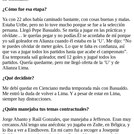
¿Cómo fue esa etapa?
Ya con 22 años había caminado bastante, con cosas buenas y malas.
Estaba Uribe, pero no lo tuve mucho porque se fue a la selección
peruana. Llegó Pepe Basualdo. Se metía a jugar en las prácticas y
olvídate… le querías pegar y no podías.Él se acordaba de mí porque
yo salí goleador en Alianza cuando él estaba en la ‘U’. Me dijo: “No
te puedes olvidar de meter goles. Lo que te falta es confianza, así
que vas a jugar todos los partidos hasta que acabe el campeonato”.
Esa temporada salí goleador, metí 12 goles y jugué todos los
partidos. Quería quedarme, pero me llegó oferta de la ‘U’ y de
Alianza Lima.
¿Qué decidiste?
Me debí quedar en Cienciano media temporada más con Basualdo.
Me entró la duda de volver a Lima. Y a pesar de estar en Lima,
siempre hay distracciones.
¿Quién manejaba tus temas contractuales?
Jorge Abanto y Raúl Gonzales, que manejaba a Jefferson. Eran muy
cercanos.Ahí tengo una anécdota: yo jugaba en Zulte, en Bélgica, y
lo iba a ver a Eindhoven. En mi carro fui a recoger a Josepmir