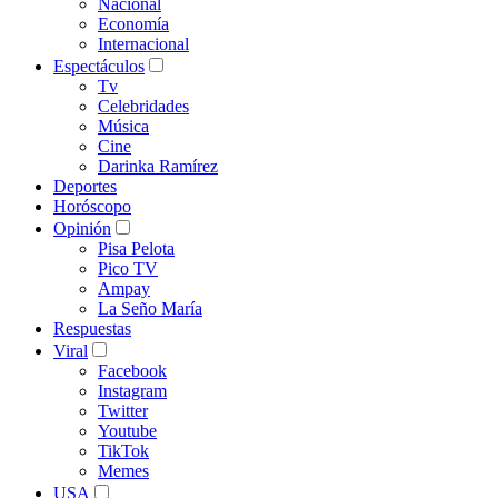
Nacional
Economía
Internacional
Espectáculos
Tv
Celebridades
Música
Cine
Darinka Ramírez
Deportes
Horóscopo
Opinión
Pisa Pelota
Pico TV
Ampay
La Seño María
Respuestas
Viral
Facebook
Instagram
Twitter
Youtube
TikTok
Memes
USA