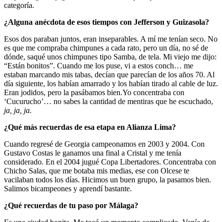
categoría.
¿Alguna anécdota de esos tiempos con Jefferson y Guizasola?
Esos dos paraban juntos, eran inseparables. A mí me tenían seco. No
es que me compraba chimpunes a cada rato, pero un día, no sé de
dónde, saqué unos chimpunes tipo Samba, de tela. Mi viejo me dijo:
“Están bonitos”. Cuando me los puse, vi a estos conch… me
estaban marcando mis tabas, decían que parecían de los años 70. Al
día siguiente, los habían amarrado y los habían tirado al cable de luz.
Eran jodidos, pero la pasábamos bien.Yo concentraba con
‘Cucurucho’… no sabes la cantidad de mentiras que he escuchado,
ja, ja, ja.
¿Qué más recuerdas de esa etapa en Alianza Lima?
Cuando regresé de Georgia campeonamos en 2003 y 2004. Con
Gustavo Costas le ganamos una final a Cristal y me tenía
considerado. En el 2004 jugué Copa Libertadores. Concentraba con
Chicho Salas, que me botaba mis medias, ese con Olcese te
vacilaban todos los días. Hicimos un buen grupo, la pasamos bien.
Salimos bicampeones y aprendí bastante.
¿Qué recuerdas de tu paso por Málaga?