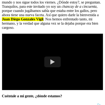
mundo y nos sigue todos los viernes. ¿Dónde estoy?, se preguntan.
Tranquilos, para este invitado yo soy un
chancay de a cincuenta
,
porque cuando jugábamos sabía que estaba entre los gallos, pero
ahora tiene una nueva faceta. Así que quiero darle la bienvenida a
Juan Diego Gonzales Vigil
. Nos hemos enfrentado tanto, mi
hermano, y la verdad que alguna vez se la dejaba porque era bien
cargoso.
Cuéntale a mi gente, ¿dónde estamos?