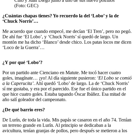
Cuto y Juan Diego junto a uno de sus nuevo potrillos
(Foto: GEC)
¿Cuántas chapas tienes? Yo recuerdo la del ‘Lobo’ y la de
‘Chuck Norris’…
Me acuerdo que cuando empecé, me decían ‘El Tren’, pero no pegó.
De ahí fue ‘El Lobo’, y ‘Chuck Norris’ sí quedó de largo. Un
montón me ha dicho ‘Blanco’ desde chico. Los patas locos me dicen
‘Loco de la Guerra’…
¿Y por qué ‘Lobo’?
Por un partido ante Cienciano en Matute. Me tocó hacer cuatro
goles, imagínate… ¡yo! Al día siguiente pusieron:
‘El Lobo se comió
a la Caperucita’
. Ahí quedó ‘Lobo’ de largo. La de ‘Chuck Norris’
sí me gustaba, y era por el parecido. Ese fue el único partido en el
que hice cuatro goles. Estaba tapando Óscar Ibáñez. Esa mitad de
año salí goleador del campeonato.
¿De qué barrio eres?
De Lurín, de toda la vida. Mis papás se casaron en el año 74. Tenían
un terreno grande en Lurín. Al principio se dedicaban a la
avicultura, tenían granjas de pollos, pero después se metieron a los