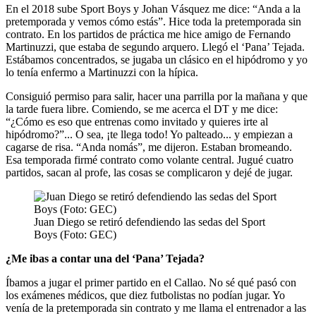
En el 2018 sube Sport Boys y Johan Vásquez me dice: “Anda a la
pretemporada y vemos cómo estás”. Hice toda la pretemporada sin
contrato. En los partidos de práctica me hice amigo de Fernando
Martinuzzi, que estaba de segundo arquero. Llegó el ‘Pana’ Tejada.
Estábamos concentrados, se jugaba un clásico en el hipódromo y yo
lo tenía enfermo a Martinuzzi con la hípica.
Consiguió permiso para salir, hacer una parrilla por la mañana y que
la tarde fuera libre. Comiendo, se me acerca el DT y me dice:
“¿Cómo es eso que entrenas como invitado y quieres irte al
hipódromo?”... O sea, ¡te llega todo! Yo palteado... y empiezan a
cagarse de risa. “Anda nomás”, me dijeron. Estaban bromeando.
Esa temporada firmé contrato como volante central. Jugué cuatro
partidos, sacan al profe, las cosas se complicaron y dejé de jugar.
Juan Diego se retiró defendiendo las sedas del Sport
Boys (Foto: GEC)
¿Me ibas a contar una del ‘Pana’ Tejada?
Íbamos a jugar el primer partido en el Callao. No sé qué pasó con
los exámenes médicos, que diez futbolistas no podían jugar. Yo
venía de la pretemporada sin contrato y me llama el entrenador a las