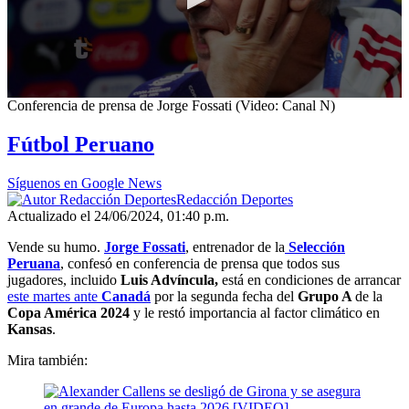
0
Conferencia de prensa de Jorge Fossati (Video: Canal N)
seconds
of
Fútbol Peruano
5
minutes,
12
Síguenos en Google News
seconds
Redacción Deportes
Actualizado el 24/06/2024, 01:40 p.m.
Vende su humo.
Jorge Fossati
,
entrenador de la
Selección
Peruana
, confesó en conferencia de prensa que todos sus
jugadores, incluido
Luis Advíncula,
está en condiciones de arrancar
este martes ante
Canadá
por la segunda fecha del
Grupo A
de la
Copa América 2024
y le restó importancia al factor climático en
Kansas
.
Mira también: