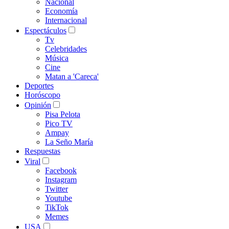
Nacional
Economía
Internacional
Espectáculos
Tv
Celebridades
Música
Cine
Matan a 'Careca'
Deportes
Horóscopo
Opinión
Pisa Pelota
Pico TV
Ampay
La Seño María
Respuestas
Viral
Facebook
Instagram
Twitter
Youtube
TikTok
Memes
USA