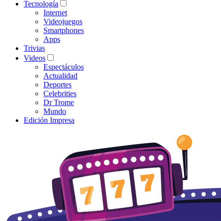
Tecnología
Internet
Videojuegos
Smartphones
Apps
Trivias
Videos
Espectáculos
Actualidad
Deportes
Celebrities
Dr Trome
Mundo
Edición Impresa