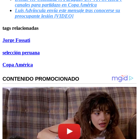
canales para partidazo en Copa América
Luis Advíncula envía este mensaje tras conocerse su
preocupante lesión [VIDEO]
tags relacionadas
Jorge Fossati
selección peruana
Copa América