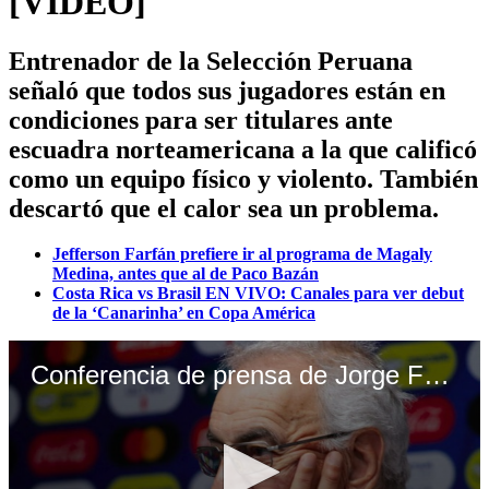
[VIDEO]
Entrenador de la Selección Peruana
señaló que todos sus jugadores están en
condiciones para ser titulares ante
escuadra norteamericana a la que calificó
como un equipo físico y violento. También
descartó que el calor sea un problema.
Jefferson Farfán prefiere ir al programa de Magaly
Medina, antes que al de Paco Bazán
Costa Rica vs Brasil EN VIVO: Canales para ver debut
de la ‘Canarinha’ en Copa América
Conferencia de prensa de Jorge Fossati (Video: Canal N)