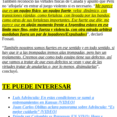
También reconoció las virtudes físicas de Canadá y apuntó que Perú
no ‘aflojaría’ en entrar al juego violento si es necesario. “
Me parece
que es
un equipo físico
,
un equipo fuerte
, veloz, dinámico, con
transiciones rápidas, como fortaleza, con llegada por las bandas,
como otras de sus fortalezas importantes. Ese fuerte que dije, me
parece que
en algún momento frente a Argentina estuvo en ese
límite muy fino, entre fuerza y violencia, con otra mirada arbitral
quedaban fuera un par de jugadores(Expulsados)
”, declaró
Fossati.
“
También nosotros somos fuertes en ese sentido y en todo sentido. si
hay que ir a las trompadas iremos alas trompadas, pero hay un
reglamento. Creemos que como todo equipo tiene sus defectos, así
que vamos a tratar de que esos defectos se vean y que de las
virtudes tratar de anularlas o, por lo menos, disimularlas
”,
concluyó.
TE PUEDE INTERESAR
Luis Advíncula: En estas condiciones se sumó a
entrenamientos en Kansas [VIDEO]
Juan Carlos Oblitas aclara panorama sobre Advíncula: “Es
mejor cuidarlo” [VIDEO]
Dónde ver Colombia vs Paraguay EN VIVO: Hora y