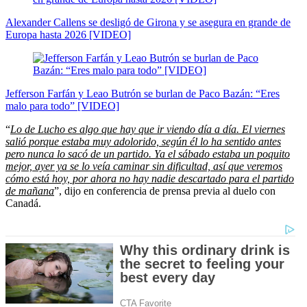
Alexander Callens se desligó de Girona y se asegura en grande de
Europa hasta 2026 [VIDEO]
Jefferson Farfán y Leao Butrón se burlan de Paco Bazán: “Eres
malo para todo” [VIDEO]
“
Lo de Lucho es algo que hay que ir viendo día a día. El viernes
salió porque estaba muy adolorido, según él lo ha sentido antes
pero nunca lo sacó de un partido. Ya el sábado estaba un poquito
mejor, ayer ya se lo veía caminar sin dificultad, así que veremos
cómo está hoy, por ahora no hay nadie descartado para el partido
de mañana
”, dijo en conferencia de prensa previa al duelo con
Canadá.