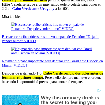
Olivera y Fernando Muslera
permitió que el recién ingresado
Hélio Varela
se saque a un muy salido golero celeste para poner el
2-2 de
Cabo Verde ante Uruguay
a los 60′.
Mira también:
Beccacece recibe críticas tras nuevo empate de Ecuador: “Deja de
vender humo” VIDEO
Neymar dio paso importante para debutar con Brasil ante Escocia en
Miami [VIDEO]
Después de ir ganando 1-0,
Cabo Verde recibió dos goles antes de
terminar el primer tiempo
. Pese a ello siempre mantuvo el orden,
buscando la oportunidad precisa para anotar el empate.