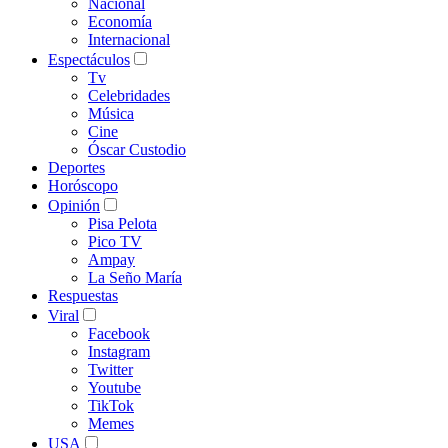
Nacional
Economía
Internacional
Espectáculos
Tv
Celebridades
Música
Cine
Óscar Custodio
Deportes
Horóscopo
Opinión
Pisa Pelota
Pico TV
Ampay
La Seño María
Respuestas
Viral
Facebook
Instagram
Twitter
Youtube
TikTok
Memes
USA