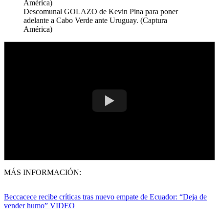
Descomunal GOLAZO de Kevin Pina para poner
adelante a Cabo Verde ante Uruguay. (Captura
América)
MÁS INFORMACIÓN:
Beccacece recibe críticas tras nuevo empate de Ecuador: “Deja de
vender humo” VIDEO