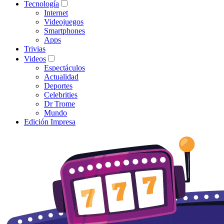
Tecnología
Internet
Videojuegos
Smartphones
Apps
Trivias
Videos
Espectáculos
Actualidad
Deportes
Celebrities
Dr Trome
Mundo
Edición Impresa