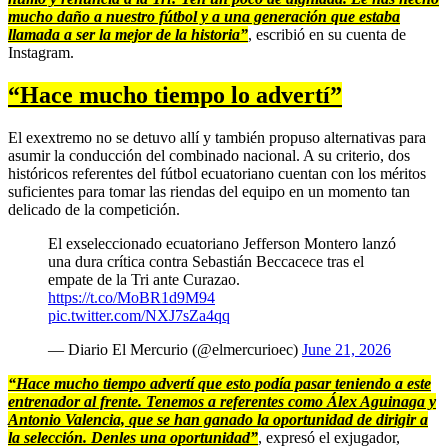
mucho daño a nuestro fútbol y a una generación que estaba
llamada a ser la mejor de la historia”
, escribió en su cuenta de
Instagram.
“Hace mucho tiempo lo advertí”
El exextremo no se detuvo allí y también propuso alternativas para
asumir la conducción del combinado nacional. A su criterio, dos
históricos referentes del fútbol ecuatoriano cuentan con los méritos
suficientes para tomar las riendas del equipo en un momento tan
delicado de la competición.
El exseleccionado ecuatoriano Jefferson Montero lanzó
una dura crítica contra Sebastián Beccacece tras el
empate de la Tri ante Curazao.
https://t.co/MoBR1d9M94
pic.twitter.com/NXJ7sZa4qq
— Diario El Mercurio (@elmercurioec)
June 21, 2026
“Hace mucho tiempo advertí que esto podía pasar teniendo a este
entrenador al frente. Tenemos a referentes como Álex Aguinaga y
Antonio Valencia, que se han ganado la oportunidad de dirigir a
la selección. Denles una oportunidad”
, expresó el exjugador,