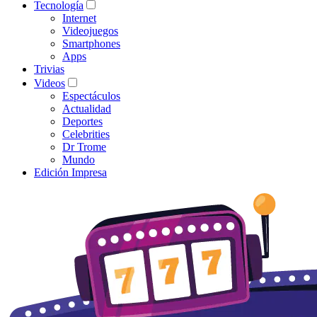
Tecnología
Internet
Videojuegos
Smartphones
Apps
Trivias
Videos
Espectáculos
Actualidad
Deportes
Celebrities
Dr Trome
Mundo
Edición Impresa