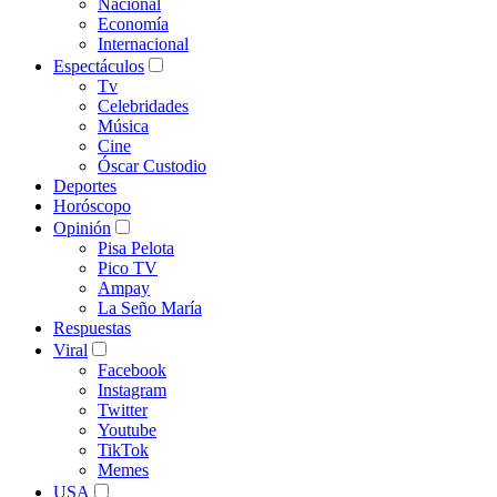
Nacional
Economía
Internacional
Espectáculos
Tv
Celebridades
Música
Cine
Óscar Custodio
Deportes
Horóscopo
Opinión
Pisa Pelota
Pico TV
Ampay
La Seño María
Respuestas
Viral
Facebook
Instagram
Twitter
Youtube
TikTok
Memes
USA