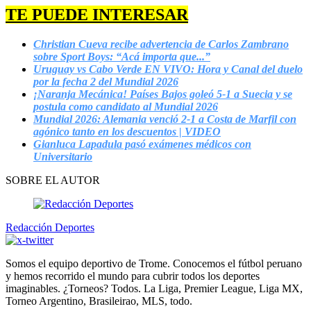
TE PUEDE INTERESAR
Christian Cueva recibe advertencia de Carlos Zambrano
sobre Sport Boys: “Acá importa que...”
Uruguay vs Cabo Verde EN VIVO: Hora y Canal del duelo
por la fecha 2 del Mundial 2026
¡Naranja Mecánica! Países Bajos goleó 5-1 a Suecia y se
postula como candidato al Mundial 2026
Mundial 2026: Alemania venció 2-1 a Costa de Marfil con
agónico tanto en los descuentos | VIDEO
Gianluca Lapadula pasó exámenes médicos con
Universitario
SOBRE EL AUTOR
Redacción Deportes
Somos el equipo deportivo de Trome. Conocemos el fútbol peruano
y hemos recorrido el mundo para cubrir todos los deportes
imaginables. ¿Torneos? Todos. La Liga, Premier League, Liga MX,
Torneo Argentino, Brasileirao, MLS, todo.