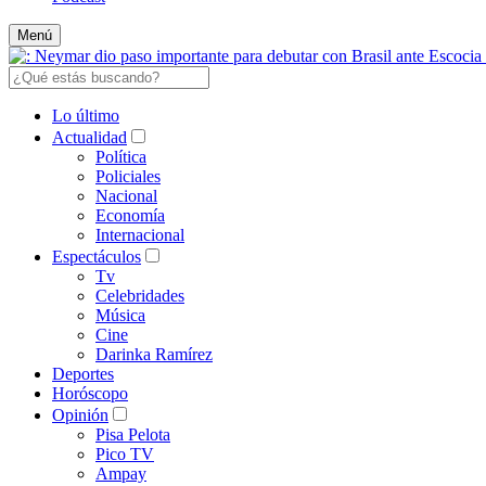
Menú
Lo último
Actualidad
Política
Policiales
Nacional
Economía
Internacional
Espectáculos
Tv
Celebridades
Música
Cine
Darinka Ramírez
Deportes
Horóscopo
Opinión
Pisa Pelota
Pico TV
Ampay