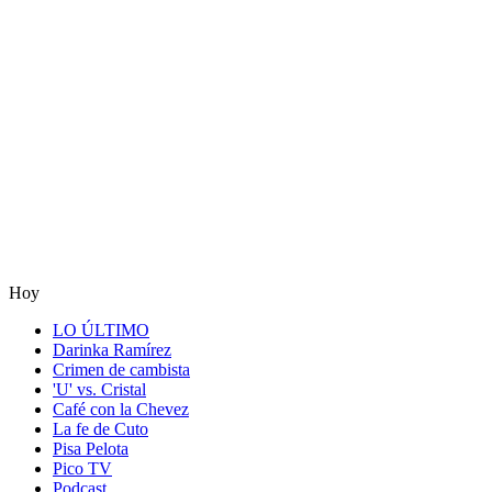
Hoy
LO ÚLTIMO
Darinka Ramírez
Crimen de cambista
'U' vs. Cristal
Café con la Chevez
La fe de Cuto
Pisa Pelota
Pico TV
Podcast