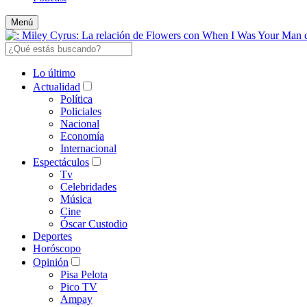
Menú
Lo último
Actualidad
Política
Policiales
Nacional
Economía
Internacional
Espectáculos
Tv
Celebridades
Música
Cine
Óscar Custodio
Deportes
Horóscopo
Opinión
Pisa Pelota
Pico TV
Ampay