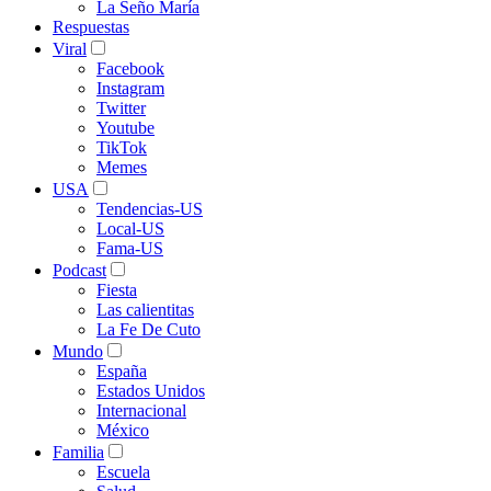
La Seño María
Respuestas
Viral
Facebook
Instagram
Twitter
Youtube
TikTok
Memes
USA
Tendencias-US
Local-US
Fama-US
Podcast
Fiesta
Las calientitas
La Fe De Cuto
Mundo
España
Estados Unidos
Internacional
México
Familia
Escuela