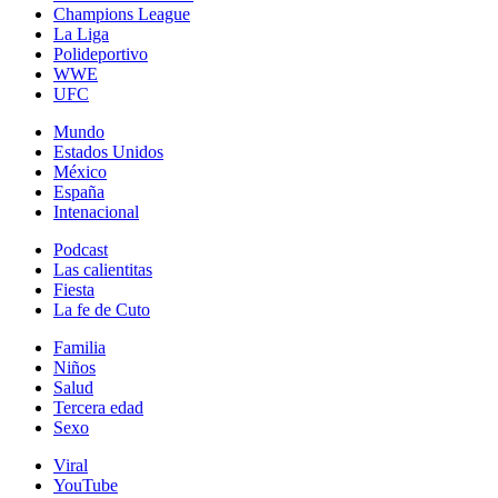
Champions League
La Liga
Polideportivo
WWE
UFC
Mundo
Estados Unidos
México
España
Intenacional
Podcast
Las calientitas
Fiesta
La fe de Cuto
Familia
Niños
Salud
Tercera edad
Sexo
Viral
YouTube