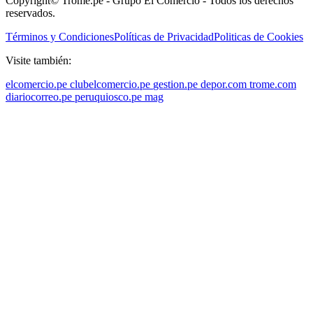
Copyright© Trome.pe - Grupo El Comercio - Todos los derechos
reservados.
Términos y Condiciones
Políticas de Privacidad
Politicas de Cookies
Visite también:
elcomercio.pe
clubelcomercio.pe
gestion.pe
depor.com
trome.com
diariocorreo.pe
peruquiosco.pe
mag