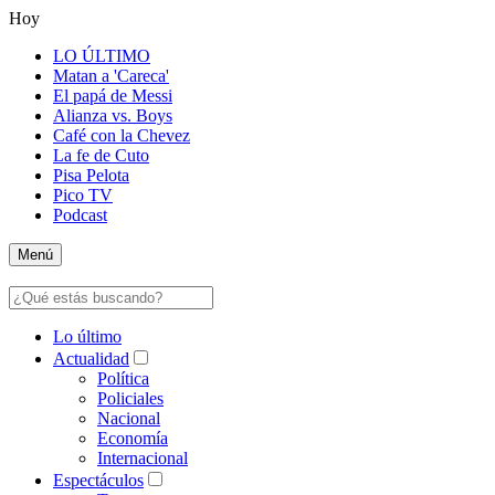
Hoy
LO ÚLTIMO
Matan a 'Careca'
El papá de Messi
Alianza vs. Boys
Café con la Chevez
La fe de Cuto
Pisa Pelota
Pico TV
Podcast
Menú
Lo último
Actualidad
Política
Policiales
Nacional
Economía
Internacional
Espectáculos