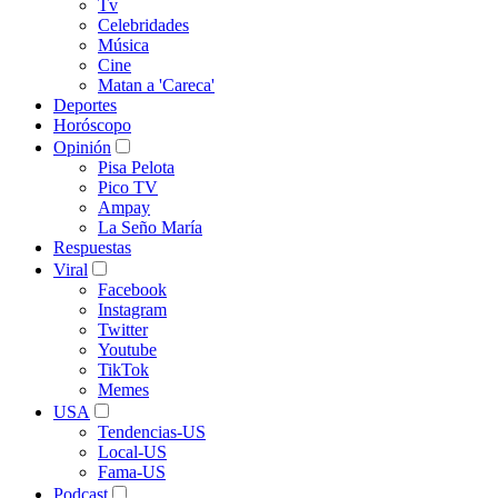
Tv
Celebridades
Música
Cine
Matan a 'Careca'
Deportes
Horóscopo
Opinión
Pisa Pelota
Pico TV
Ampay
La Seño María
Respuestas
Viral
Facebook
Instagram
Twitter
Youtube
TikTok
Memes
USA
Tendencias-US
Local-US
Fama-US
Podcast