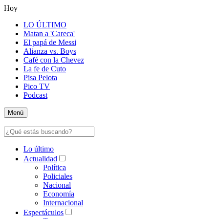
Hoy
LO ÚLTIMO
Matan a 'Careca'
El papá de Messi
Alianza vs. Boys
Café con la Chevez
La fe de Cuto
Pisa Pelota
Pico TV
Podcast
Menú
Lo último
Actualidad
Política
Policiales
Nacional
Economía
Internacional
Espectáculos