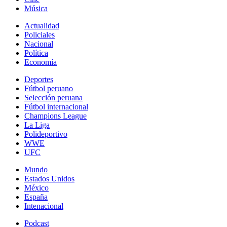
Música
Actualidad
Policiales
Nacional
Política
Economía
Deportes
Fútbol peruano
Selección peruana
Fútbol internacional
Champions League
La Liga
Polideportivo
WWE
UFC
Mundo
Estados Unidos
México
España
Intenacional
Podcast