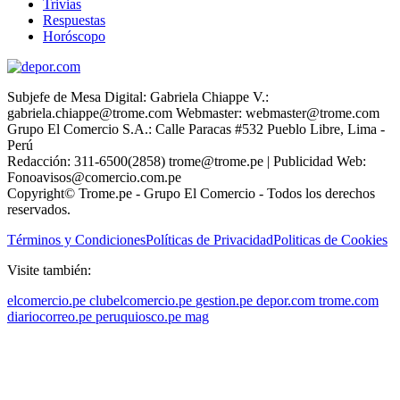
Trivias
Respuestas
Horóscopo
Subjefe de Mesa Digital: Gabriela Chiappe V.:
gabriela.chiappe@trome.com Webmaster: webmaster@trome.com
Grupo El Comercio S.A.: Calle Paracas #532 Pueblo Libre, Lima -
Perú
Redacción: 311-6500(2858) trome@trome.pe | Publicidad Web:
Fonoavisos@comercio.com.pe
Copyright© Trome.pe - Grupo El Comercio - Todos los derechos
reservados.
Términos y Condiciones
Políticas de Privacidad
Politicas de Cookies
Visite también:
elcomercio.pe
clubelcomercio.pe
gestion.pe
depor.com
trome.com
diariocorreo.pe
peruquiosco.pe
mag