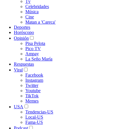
Tv
Celebridades
Música
Cine
Matan a 'Careca'
Deportes
Horóscopo
Opinión
Pisa Pelota
Pico TV
Ampay
La Seño María
Respuestas
Viral
Facebook
Instagram
Twitter
Youtube
TikTok
Memes
USA
Tendencias-US
Local-US
Fama-US
Podcast