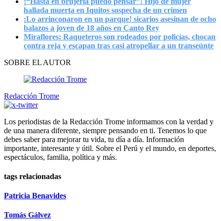
¡“Hasta en brujería puedo pensar”! Hijo de mujer
hallada muerta en Iquitos sospecha de un crimen
¡Lo arrinconaron en un parque! sicarios asesinan de ocho
balazos a joven de 18 años en Canto Rey
Miraflores: Raqueteros son rodeados por policías, chocan
contra reja y escapan tras casi atropellar a un transeúnte
SOBRE EL AUTOR
Redacción Trome
Los periodistas de la Redacción Trome informamos con la verdad y
de una manera diferente, siempre pensando en ti. Tenemos lo que
debes saber para mejorar tu vida, tu día a día. Información
importante, interesante y útil. Sobre el Perú y el mundo, en deportes,
espectáculos, familia, política y más.
tags relacionadas
Patricia Benavides
Tomás Gálvez