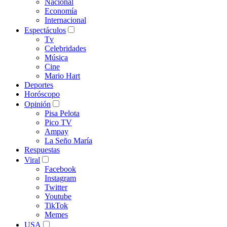
Nacional
Economía
Internacional
Espectáculos
Tv
Celebridades
Música
Cine
Mario Hart
Deportes
Horóscopo
Opinión
Pisa Pelota
Pico TV
Ampay
La Seño María
Respuestas
Viral
Facebook
Instagram
Twitter
Youtube
TikTok
Memes
USA