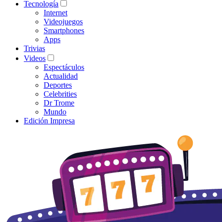
Tecnología
Internet
Videojuegos
Smartphones
Apps
Trivias
Videos
Espectáculos
Actualidad
Deportes
Celebrities
Dr Trome
Mundo
Edición Impresa