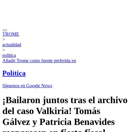
TROME
>
actualidad
>
politica
Añadir
Trome
como fuente preferida en
Política
Síguenos en Google News
¡Bailaron juntos tras el archivo
del caso Valkiria! Tomás
Gálvez y Patricia Benavides