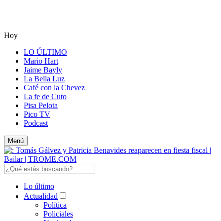
Hoy
LO ÚLTIMO
Mario Hart
Jaime Bayly
La Bella Luz
Café con la Chevez
La fe de Cuto
Pisa Pelota
Pico TV
Podcast
Menú
Lo último
Actualidad
Política
Policiales