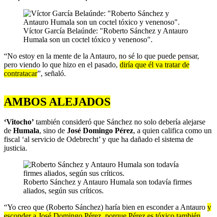
Víctor García Belaúnde: "Roberto Sánchez y Antauro
Humala son un coctel tóxico y venenoso".
“No estoy en la mente de la Antauro, no sé lo que puede pensar,
pero viendo lo que hizo en el pasado,
diría que él va tratar de
contratacar
”, señaló.
AMBOS ALEJADOS
‘Vitocho’
también consideró que Sánchez no solo debería alejarse
de
Humala
, sino de
José Domingo Pérez
, a quien califica como un
fiscal ‘al servicio de Odebrecht’ y que ha dañado el sistema de
justicia.
Roberto Sánchez y Antauro Humala son todavía firmes
aliados, según sus críticos.
“Yo creo que (Roberto Sánchez) haría bien en esconder a Antauro
y
esconder a José Domingo Pérez, porque Pérez es tóxico también
.