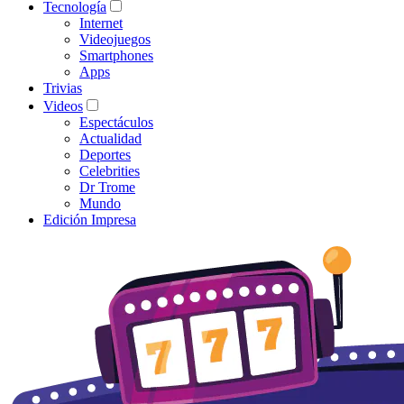
Tecnología
Internet
Videojuegos
Smartphones
Apps
Trivias
Videos
Espectáculos
Actualidad
Deportes
Celebrities
Dr Trome
Mundo
Edición Impresa