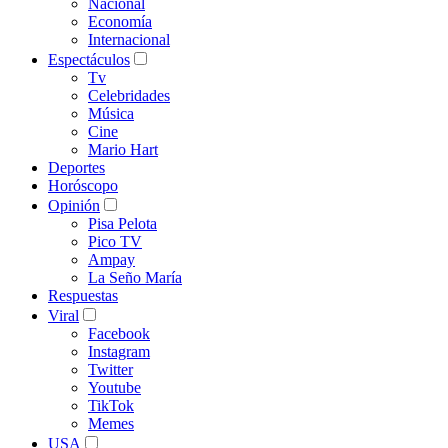
Nacional
Economía
Internacional
Espectáculos
Tv
Celebridades
Música
Cine
Mario Hart
Deportes
Horóscopo
Opinión
Pisa Pelota
Pico TV
Ampay
La Seño María
Respuestas
Viral
Facebook
Instagram
Twitter
Youtube
TikTok
Memes
USA