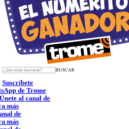
BUSCAR
Suscríbete
pp de Trome
e al canal de
ás
 de
ás