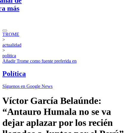
 de
ás
TROME
>
actualidad
>
politica
Añadir
Trome
como fuente preferida en
Política
Síguenos en Google News
Víctor García Belaúnde:
“Antauro Humala no se va
dejar aplazar por los recién