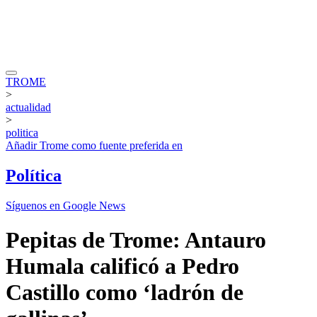
TROME
>
actualidad
>
politica
Añadir
Trome
como fuente preferida en
Política
Síguenos en Google News
Pepitas de Trome: Antauro
Humala calificó a Pedro
Castillo como ‘ladrón de