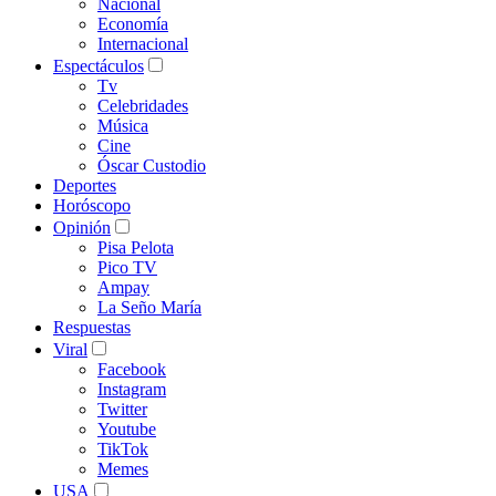
Nacional
Economía
Internacional
Espectáculos
Tv
Celebridades
Música
Cine
Óscar Custodio
Deportes
Horóscopo
Opinión
Pisa Pelota
Pico TV
Ampay
La Seño María
Respuestas
Viral
Facebook
Instagram
Twitter
Youtube
TikTok
Memes
USA