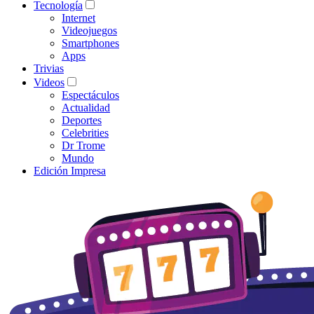
Tecnología
Internet
Videojuegos
Smartphones
Apps
Trivias
Videos
Espectáculos
Actualidad
Deportes
Celebrities
Dr Trome
Mundo
Edición Impresa