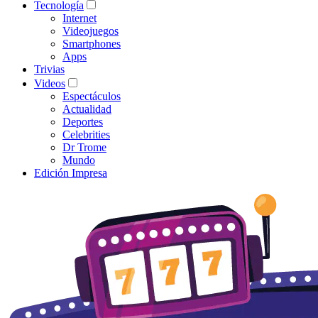
Tecnología
Internet
Videojuegos
Smartphones
Apps
Trivias
Videos
Espectáculos
Actualidad
Deportes
Celebrities
Dr Trome
Mundo
Edición Impresa