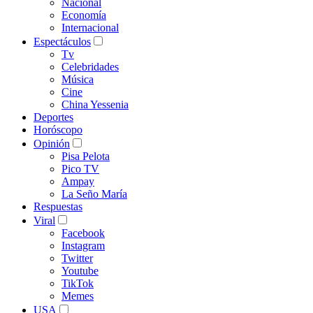
Nacional
Economía
Internacional
Espectáculos
Tv
Celebridades
Música
Cine
China Yessenia
Deportes
Horóscopo
Opinión
Pisa Pelota
Pico TV
Ampay
La Seño María
Respuestas
Viral
Facebook
Instagram
Twitter
Youtube
TikTok
Memes
USA