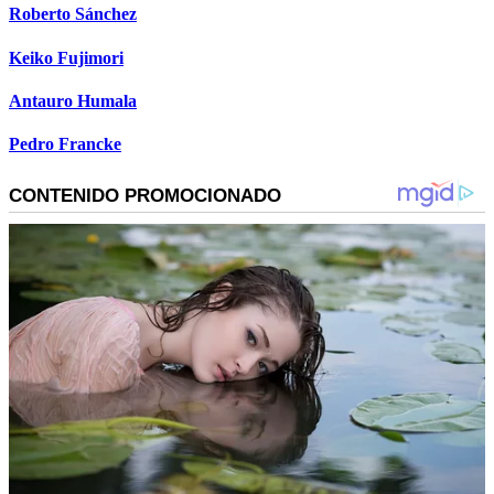
Roberto Sánchez
Keiko Fujimori
Antauro Humala
Pedro Francke