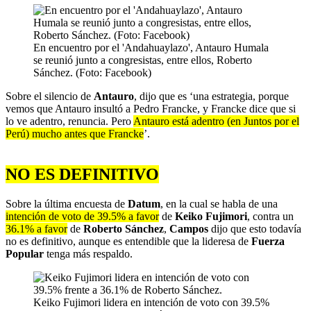
En encuentro por el 'Andahuaylazo', Antauro Humala
se reunió junto a congresistas, entre ellos, Roberto
Sánchez. (Foto: Facebook)
Sobre el silencio de
Antauro
, dijo que es ‘una estrategia, porque
vemos que Antauro insultó a Pedro Francke, y Francke dice que si
lo ve adentro, renuncia. Pero
Antauro está adentro (en Juntos por el
Perú) mucho antes que Francke
’.
NO ES DEFINITIVO
Sobre la última encuesta de
Datum
, en la cual se habla de una
intención de voto de 39.5% a favor
de
Keiko Fujimori
, contra un
36.1% a favor
de
Roberto Sánchez
,
Campos
dijo que esto todavía
no es definitivo, aunque es entendible que la lideresa de
Fuerza
Popular
tenga más respaldo.
Keiko Fujimori lidera en intención de voto con 39.5%