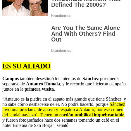
ES SU ALIADO
Campos
también desestimó los intentos de
Sánchez
por querer
separarse de
Antauro Humala
, y le recordó que hicieron campaña
juntos en la
primera vuelta
.
“Antauro es la piedra en el zapato más grande que tiene Sánchez, y
no sabe cómo deshacerse de él. No podrá hacerlo, porque
Sánchez
tuvo una proclama de apoyo y respaldo a Antauro, por ese crimen
del ‘andahuaylazo’. Tienen un
cordón umbilical inquebrantable
,
y fueron fotografiados hace dos semanas tomando un café en el
hotel Britania de San Borja”, señaló.