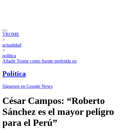
TROME
>
actualidad
>
politica
Añadir
Trome
como fuente preferida en
Política
Síguenos en Google News
César Campos: “Roberto
Sánchez es el mayor peligro
para el Perú”