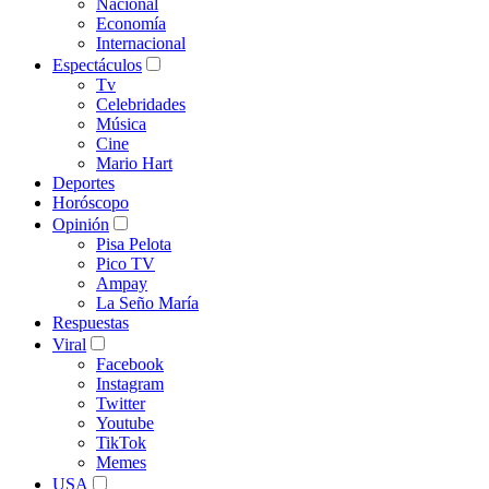
Nacional
Economía
Internacional
Espectáculos
Tv
Celebridades
Música
Cine
Mario Hart
Deportes
Horóscopo
Opinión
Pisa Pelota
Pico TV
Ampay
La Seño María
Respuestas
Viral
Facebook
Instagram
Twitter
Youtube
TikTok
Memes
USA