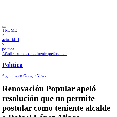
TROME
>
actualidad
>
politica
Añadir
Trome
como fuente preferida en
Política
Síguenos en Google News
Renovación Popular apeló
resolución que no permite
postular como teniente alcalde