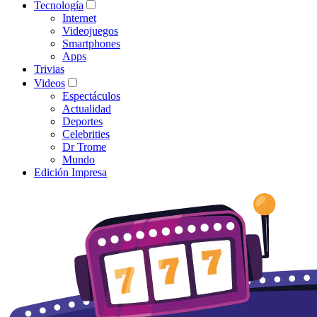
Tecnología
Internet
Videojuegos
Smartphones
Apps
Trivias
Videos
Espectáculos
Actualidad
Deportes
Celebrities
Dr Trome
Mundo
Edición Impresa