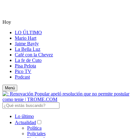
Hoy
LO ÚLTIMO
Mario Hart
Jaime Bayly
La Bella Luz
Café con la Chevez
La fe de Cuto
Pisa Pelota
Pico TV
Podcast
Menú
Lo último
Actualidad
Política
Policiales