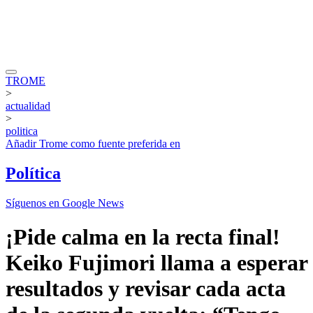
TROME
>
actualidad
>
politica
Añadir
Trome
como fuente preferida en
Política
Síguenos en Google News
¡Pide calma en la recta final!
Keiko Fujimori llama a esperar
resultados y revisar cada acta