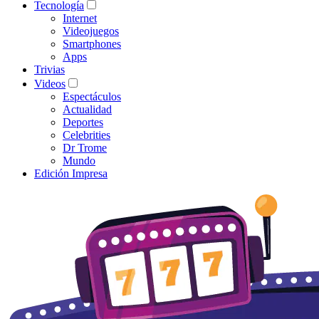
Tecnología
Internet
Videojuegos
Smartphones
Apps
Trivias
Videos
Espectáculos
Actualidad
Deportes
Celebrities
Dr Trome
Mundo
Edición Impresa