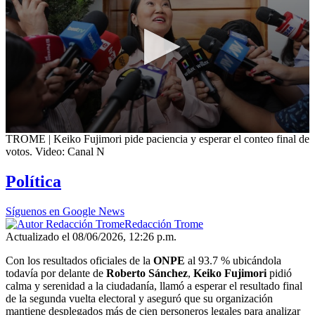
0
TROME | Keiko Fujimori pide paciencia y esperar el conteo final de
seconds
votos. Video: Canal N
of
3
Política
minutes,
55
seconds
Síguenos en Google News
Redacción Trome
Actualizado el 08/06/2026, 12:26 p.m.
Con los resultados oficiales de la
ONPE
al 93.7 % ubicándola
todavía por delante de
Roberto Sánchez
,
Keiko Fujimori
pidió
calma y serenidad a la ciudadanía, llamó a esperar el resultado final
de la segunda vuelta electoral y aseguró que su organización
mantiene desplegados más de cien personeros legales para analizar