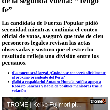
de la segunda vuelta: “Tengo
fe”
La candidata de Fuerza Popular pidió
serenidad mientras continúa el conteo
oficial de votos, aseguró que más de cien
personeros legales revisan las actas
observadas y sostuvo que el estrecho
resultado refleja una división entre los
peruanos.
¡La espera será larga! ¿Cuándo se conocerá oficialmente
al próximo presidente del Perú?
¡Salió a respaldarlo! Antauro Humala ratifica apoyo a
Roberto Sánchez y habla de posibles maniobras tras la
votación
TROME | Keiko Fujimori pide paciencia y esperar el conteo final de votos. Video: Canal N