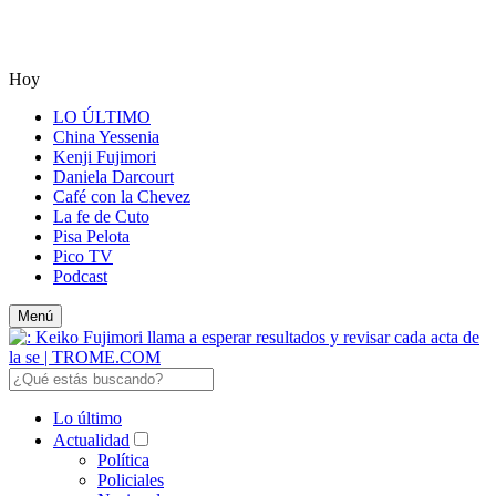
Hoy
LO ÚLTIMO
China Yessenia
Kenji Fujimori
Daniela Darcourt
Café con la Chevez
La fe de Cuto
Pisa Pelota
Pico TV
Podcast
Menú
Lo último
Actualidad
Política
Policiales