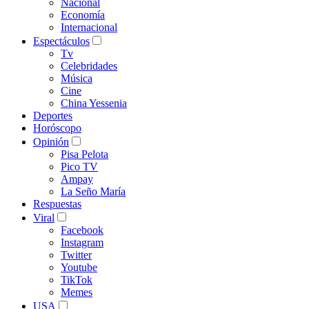
Nacional
Economía
Internacional
Espectáculos
Tv
Celebridades
Música
Cine
China Yessenia
Deportes
Horóscopo
Opinión
Pisa Pelota
Pico TV
Ampay
La Seño María
Respuestas
Viral
Facebook
Instagram
Twitter
Youtube
TikTok
Memes
USA