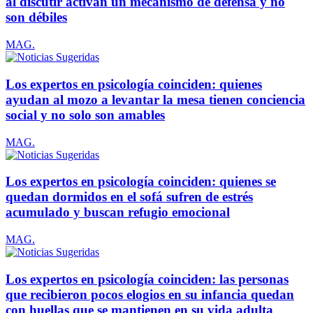
al discutir activan un mecanismo de defensa y no
son débiles
MAG.
Los expertos en psicología coinciden: quienes
ayudan al mozo a levantar la mesa tienen conciencia
social y no solo son amables
MAG.
Los expertos en psicología coinciden: quienes se
quedan dormidos en el sofá sufren de estrés
acumulado y buscan refugio emocional
MAG.
Los expertos en psicología coinciden: las personas
que recibieron pocos elogios en su infancia quedan
con huellas que se mantienen en su vida adulta