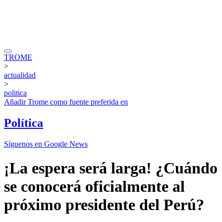
TROME
>
actualidad
>
politica
Añadir
Trome
como fuente preferida en
Política
Síguenos en Google News
¡La espera será larga! ¿Cuándo
se conocerá oficialmente al
próximo presidente del Perú?