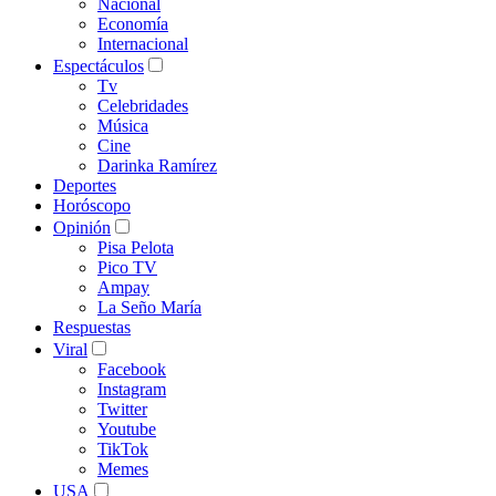
Nacional
Economía
Internacional
Espectáculos
Tv
Celebridades
Música
Cine
Darinka Ramírez
Deportes
Horóscopo
Opinión
Pisa Pelota
Pico TV
Ampay
La Seño María
Respuestas
Viral
Facebook
Instagram
Twitter
Youtube
TikTok
Memes
USA