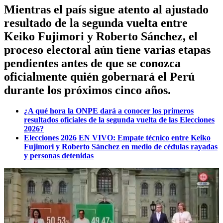
Mientras el país sigue atento al ajustado
resultado de la segunda vuelta entre
Keiko Fujimori y Roberto Sánchez, el
proceso electoral aún tiene varias etapas
pendientes antes de que se conozca
oficialmente quién gobernará el Perú
durante los próximos cinco años.
¿A qué hora la ONPE dará a conocer los primeros
resultados oficiales de la segunda vuelta de las Elecciones
2026?
Elecciones 2026 EN VIVO: Empate técnico entre Keiko
Fujimori y Roberto Sánchez en medio de cédulas rayadas
y personas detenidas