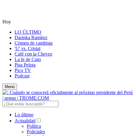
Hoy
LO ÚLTIMO
Darinka Ramírez
Crimen de cambista
'U' vs. Cristal
Café con la Chevez
La fe de Cuto
Pisa Pelota
Pico TV
Podcast
Menú
Lo último
Actualidad
Política
Policiales