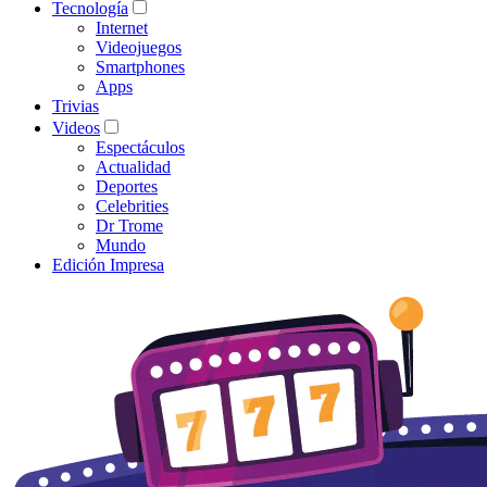
Tecnología
Internet
Videojuegos
Smartphones
Apps
Trivias
Videos
Espectáculos
Actualidad
Deportes
Celebrities
Dr Trome
Mundo
Edición Impresa